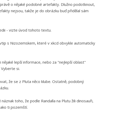
 právě o nějaké podobné artefakty. Dlužno podotknout,
efakty nejsou, takže je do obrázku buď přidělal sám
edii - vizte úvod tohoto textu.
tip s Nizozemskem, které v xkcd obvykle automaticky
i nějaké lepší informace, nebo za "nejlepší oblast"
 Vyberte si.
vat, že se z Pluta něco klube. Ostatně, podobný
rázku.
 náznak toho, že podle Randalla na Plutu žili dinosauři,
ako ti pozemští.