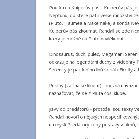
Poutka na Kuiperův pás - Kuiperův pás je
Neptunu, do které patří velké množství tě
(Pluto, Haumea a Makemake) a sonda New
Kuiperův pás zkoumat. Randall se zde nic
který je možné na Pluto navléknout.
Dinosaurus, duch, pulec, Megaman, Serenit
odkazuje na legendární duchy z videohry 
Serenity je pak loď hrdinů seriálu Firefly a 
Pukliny (začíná se klubat) - možná návazno
naznačovat, že se z Pluta cosi klube.
Jizvy od predátorů - protože jsou texty 
Randall hovoří o nějakých nespecifikovaný
na mysli Predátory coby postavy v filmů, 