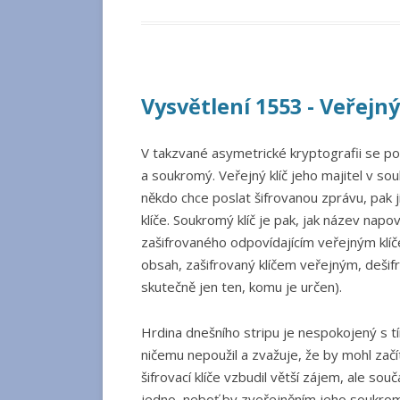
Vysvětlení 1553 - Veřejný
V takzvané asymetrické kryptografii se použ
a soukromý. Veřejný klíč jeho majitel v so
někdo chce poslat šifrovanou zprávu, pak 
klíče. Soukromý klíč je pak, jak název napo
zašifrovaného odpovídajícím veřejným klí
obsah, zašifrovaný klíčem veřejným, dešifr
skutečně jen ten, komu je určen).
Hrdina dnešního stripu je nespokojený s tím
ničemu nepoužil a zvažuje, že by mohl začít
šifrovací klíče vzbudil větší zájem, ale so
jedno, neboť by zveřejněním jeho soukroméh