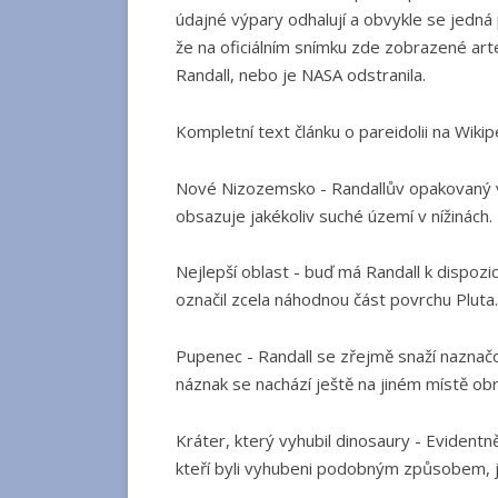
údajné výpary odhalují a obvykle se jedná
že na oficiálním snímku zde zobrazené art
Randall, nebo je NASA odstranila.
Kompletní text článku o pareidolii na Wikip
Nové Nizozemsko - Randallův opakovaný v
obsazuje jakékoliv suché území v nížinách.
Nejlepší oblast - buď má Randall k dispozic
označil zcela náhodnou část povrchu Pluta.
Pupenec - Randall se zřejmě snaží naznačo
náznak se nachází ještě na jiném místě ob
Kráter, který vyhubil dinosaury - Evidentně
kteří byli vyhubeni podobným způsobem, j