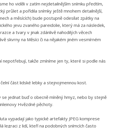
jsme ho viděli v zatím nejdetailnějším snímku předtím,
ý průlet a pořídila snímky ještě mnohem detailnější,
dnech a měsících) bude postupně odesílat zpátky na
ogického jevu zvaného pareidolie, který má za následek,
brazce a tvary v jinak zdánlivě nahodilých věcech
právě skvrny na Měsíci či na nějakém jiném vesmírném
í nepotřebují, takže zmíníme jen ty, které si podle nás
čelní část lidské lebky a stejnojmennou kost.
y se jednat buď o obecně míněný hmyz, nebo by stejně
einleinovy Hvězdné pěchoty.
luta vypadají jako typické artefakty JPEG komprese
 legraci z lidí, kteří na podobných snímcích často