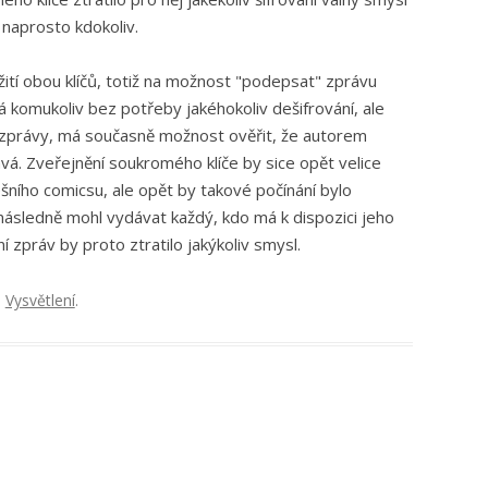
naprosto kdokoliv.
ití obou klíčů, totiž na možnost "podepsat" zprávu
á komukoliv bez potřeby jakéhokoliv dešifrování, ale
ra zprávy, má současně možnost ověřit, že autorem
vá. Zveřejnění soukromého klíče by sice opět velice
ního comicsu, ale opět by takové počínání bylo
následně mohl vydávat každý, kdo má k dispozici jeho
 zpráv by proto ztratilo jakýkoliv smysl.
:
Vysvětlení
.