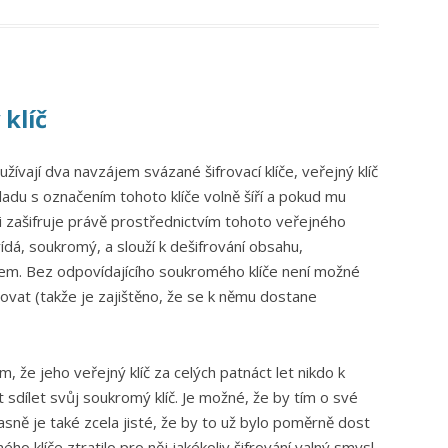
 klíč
ívají dva navzájem svázané šifrovací klíče, veřejný klíč
uladu s označením tohoto klíče volně šíří a pokud mu
ji zašifruje právě prostřednictvím tohoto veřejného
vídá, soukromý, a slouží k dešifrování obsahu,
čem. Bez odpovídajícího soukromého klíče není možné
ovat (takže je zajištěno, že se k němu dostane
, že jeho veřejný klíč za celých patnáct let nikdo k
 sdílet svůj soukromý klíč. Je možné, že by tím o své
učasně je také zcela jisté, že by to už bylo poměrně dost
o klíče ztratilo pro něj jakékoliv šifrování valný smysl