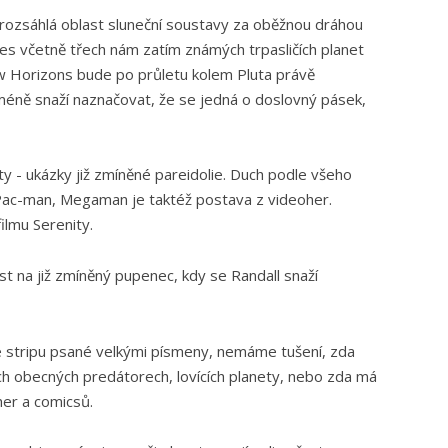
 rozsáhlá oblast sluneční soustavy za oběžnou dráhou
les včetně třech nám zatím známých trpasličích planet
 Horizons bude po průletu kolem Pluta právě
méně snaží naznačovat, že se jedná o doslovný pásek,
y - ukázky již zmíněné pareidolie. Duch podle všeho
Pac-man, Megaman je taktéž postava z videoher.
filmu Serenity.
st na již zmíněný pupenec, kdy se Randall snaží
ve stripu psané velkými písmeny, nemáme tušení, zda
ch obecných predátorech, lovících planety, nebo zda má
her a comicsů.