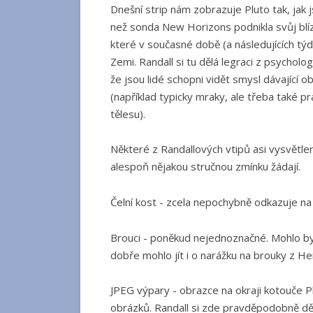
Dnešní strip nám zobrazuje Pluto tak, jak 
než sonda New Horizons podnikla svůj blízk
které v současné době (a následujících tý
Zemi. Randall si tu dělá legraci z psychol
že jsou lidé schopni vidět smysl dávající o
(například typicky mraky, ale třeba také 
tělesu).
Některé z Randallových vtipů asi vysvětlen
alespoň nějakou stručnou zmínku žádají.
Čelní kost - zcela nepochybně odkazuje na 
Brouci - poněkud nejednoznačné. Mohlo b
dobře mohlo jít i o narážku na brouky z H
JPEG výpary - obrazce na okraji kotouče P
obrázků. Randall si zde pravděpodobně dělá