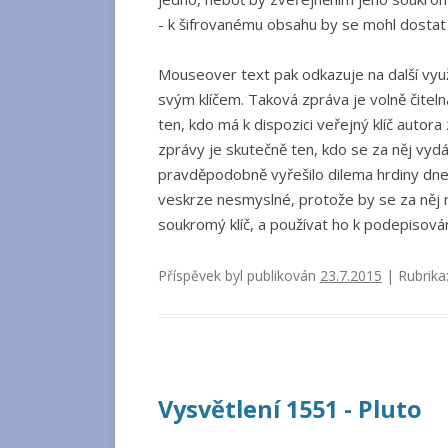
- k šifrovanému obsahu by se mohl dostat 
Mouseover text pak odkazuje na další využ
svým klíčem. Taková zpráva je volně čiteln
ten, kdo má k dispozici veřejný klíč auto
zprávy je skutečně ten, kdo se za něj vydá
pravděpodobně vyřešilo dilema hrdiny dneš
veskrze nesmyslné, protože by se za něj 
soukromý klíč, a používat ho k podepisování
Příspěvek byl publikován
23.7.2015
| Rubrika
Vysvětlení 1551 - Pluto