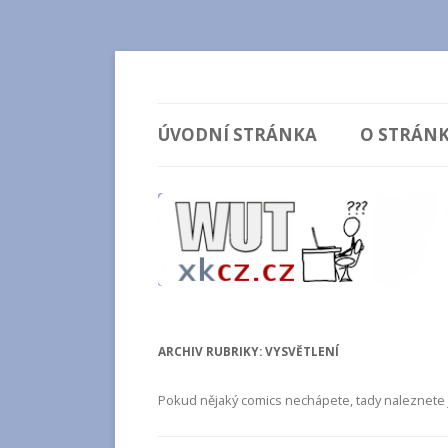
Vysvětlení comicsů ze stránek xkcd.com / xk
wut.xkcz.cz
ÚVODNÍ STRÁNKA
O STRÁN
ARCHIV RUBRIKY:
VYSVĚTLENÍ
Pokud nějaký comics nechápete, tady naleznete j