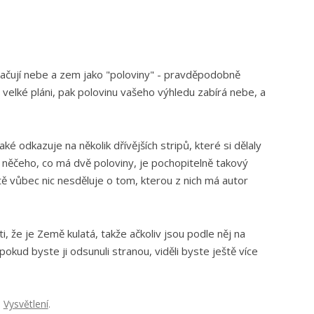
ačují nebe a zem jako "poloviny" - pravděpodobně
a velké pláni, pak polovinu vašeho výhledu zabírá nebe, a
 odkazuje na několik dřívějších stripů, které si dělaly
tu něčeho, co má dvě poloviny, je pochopitelně takový
tě vůbec nic nesděluje o tom, kterou z nich má autor
 že je Země kulatá, takže ačkoliv jsou podle něj na
okud byste ji odsunuli stranou, viděli byste ještě více
:
Vysvětlení
.