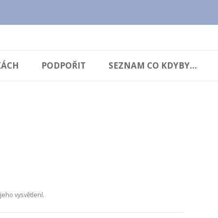
cz.cz
Přejít
k
KÁCH
PODPOŘIT
SEZNAM CO KDYBY...
obsahu
webu
eho vysvětlení.