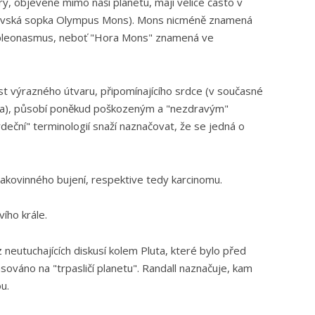
y, objevené mimo naši planetu, mají velice často v
ovská sopka Olympus Mons). Mons nicméně znamená
o pleonasmus, neboť "Hora Mons" znamená ve
t výrazného útvaru, připomínajícího srdce (v současné
ta), působí poněkud poškozeným a "nezdravým"
deční" terminologií snaží naznačovat, že se jedná o
rakovinného bujení, respektive tedy karcinomu.
ího krále.
 neutuchajících diskusí kolem Pluta, které bylo před
ováno na "trpasličí planetu". Randall naznačuje, kam
u.