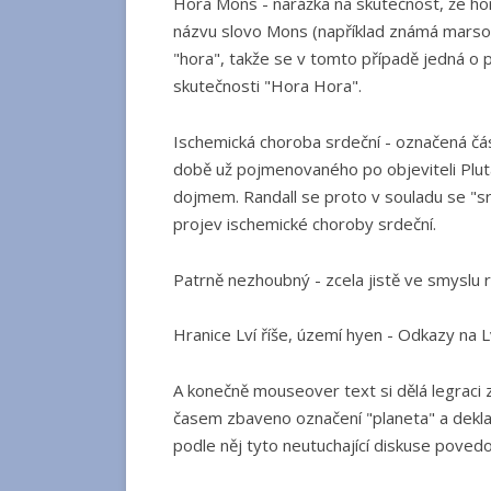
Hora Mons - narážka na skutečnost, že hor
názvu slovo Mons (například známá mars
"hora", takže se v tomto případě jedná 
skutečnosti "Hora Hora".
Ischemická choroba srdeční - označená čás
době už pojmenovaného po objeviteli Plu
dojmem. Randall se proto v souladu se "sr
projev ischemické choroby srdeční.
Patrně nezhoubný - zcela jistě ve smyslu 
Hranice Lví říše, území hyen - Odkazy na Lv
A konečně mouseover text si dělá legraci z
časem zbaveno označení "planeta" a deklas
podle něj tyto neutuchající diskuse povedo