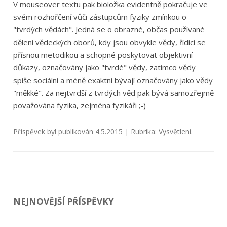
V mouseover textu pak bioložka evidentně pokračuje ve
svém rozhořčení vůči zástupcům fyziky zmínkou o
"tvrdých vědách". Jedná se o obrazné, občas používané
dělení vědeckých oborů, kdy jsou obvykle vědy, řídící se
přísnou metodikou a schopné poskytovat objektivní
důkazy, označovány jako "tvrdé" vědy, zatímco vědy
spíše sociální a méně exaktní bývají označovány jako vědy
"měkké". Za nejtvrdší z tvrdých věd pak bývá samozřejmě
považována fyzika, zejména fyzikáři ;-)
Příspěvek byl publikován
4.5.2015
| Rubrika:
Vysvětlení
.
NEJNOVĚJŠÍ PŘÍSPĚVKY