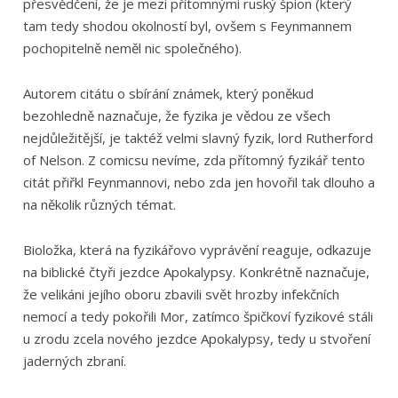
přesvědčení, že je mezi přítomnými ruský špion (který
tam tedy shodou okolností byl, ovšem s Feynmannem
pochopitelně neměl nic společného).
Autorem citátu o sbírání známek, který poněkud
bezohledně naznačuje, že fyzika je vědou ze všech
nejdůležitější, je taktéž velmi slavný fyzik, lord Rutherford
of Nelson. Z comicsu nevíme, zda přítomný fyzikář tento
citát přiřkl Feynmannovi, nebo zda jen hovořil tak dlouho a
na několik různých témat.
Bioložka, která na fyzikářovo vyprávění reaguje, odkazuje
na biblické čtyři jezdce Apokalypsy. Konkrétně naznačuje,
že velikáni jejího oboru zbavili svět hrozby infekčních
nemocí a tedy pokořili Mor, zatímco špičkoví fyzikové stáli
u zrodu zcela nového jezdce Apokalypsy, tedy u stvoření
jaderných zbraní.