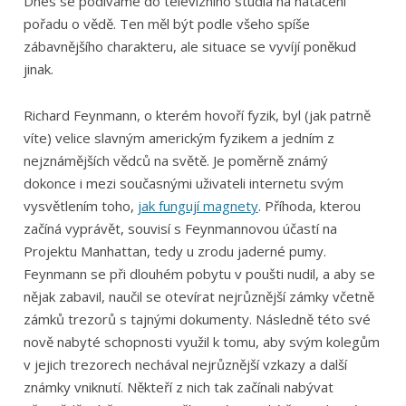
Dnes se podíváme do televizního studia na natáčení
pořadu o vědě. Ten měl být podle všeho spíše
zábavnějšího charakteru, ale situace se vyvíjí poněkud
jinak.
Richard Feynmann, o kterém hovoří fyzik, byl (jak patrně
víte) velice slavným americkým fyzikem a jedním z
nejznámějších vědců na světě. Je poměrně známý
dokonce i mezi současnými uživateli internetu svým
vysvětlením toho,
jak fungují magnety
. Příhoda, kterou
začíná vyprávět, souvisí s Feynmannovou účastí na
Projektu Manhattan, tedy u zrodu jaderné pumy.
Feynmann se při dlouhém pobytu v poušti nudil, a aby se
nějak zabavil, naučil se otevírat nejrůznější zámky včetně
zámků trezorů s tajnými dokumenty. Následně této své
nově nabyté schopnosti využil k tomu, aby svým kolegům
v jejich trezorech nechával nejrůznější vzkazy a další
známky vniknutí. Někteří z nich tak začínali nabývat