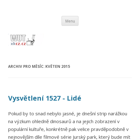
wut.xkcz.cz
Vysvětlení comicsů ze stránek xkcd.com / xkcz.cz
Přejít
Menu
k
obsahu
webu
ARCHIV PRO MĚSÍC:
KVĚTEN 2015
Vysvětlení 1527 - Lidé
Pokud by to snad nebylo jasné, je dnešní strip narážkou
na výzkum ohledně dinosaurů a na jejich zobrazení v
populární kultuře, konkrétně pak velice pravděpodobně v
nejnovějším díle filmové série Jurský park, který bude mít