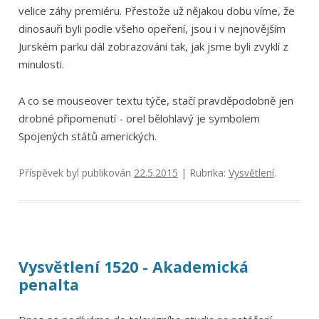
velice záhy premiéru. Přestože už nějakou dobu víme, že
dinosauři byli podle všeho opeření, jsou i v nejnovějším
Jurském parku dál zobrazováni tak, jak jsme byli zvyklí z
minulosti.
A co se mouseover textu týče, stačí pravděpodobně jen
drobné připomenutí - orel bělohlavý je symbolem
Spojených států amerických.
Příspěvek byl publikován
22.5.2015
| Rubrika:
Vysvětlení
.
Vysvětlení 1520 - Akademická
penalta