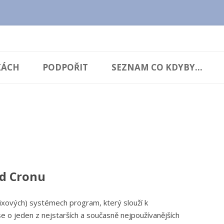
cz.cz
Přejít
k
KÁCH
PODPOŘIT
SEZNAM CO KDYBY...
obsahu
webu
od Cronu
ixových) systémech program, který slouží k
e o jeden z nejstarších a současně nejpoužívanějších