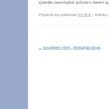
výsledku nepochybně způsobí v daném sy
Příspěvek byl publikován
6.9.2016
| Rubrika:
Navigace
←
Vysvětlení 1694 - Rhybářský lístek
pro
příspěvky