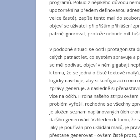
programů. Pokud z nějakého důvodu nemůž
upozornění na předem definovanou adresu.
velice časté), zapíše tento mail do souboru
objeví se uživateli při příštím přihlášení 
patrně ignorovat, protože nebude mít tuše
V podobné situaci se ocitl i protagonista 
celých patnáct let, co systém spravuje a 
se měl podívat, objeví v něm gigabajt ne
k tomu, že se jedná o čistě textové maily)
logicky navrhuje, aby si konfiguraci cronu o
zprávy generuje, a následně si přenastavil 
více na očích. Hrdina našeho stripu ovšem
problém vyřešil, rozhodne se všechny zp
je uložen seznam naplánovaných úloh cronu
dalšího generování. Vzhledem k tomu, že s
jaký je používán pro ukládání mailů, je p
přestane generovat - ovšem čistě proto, 