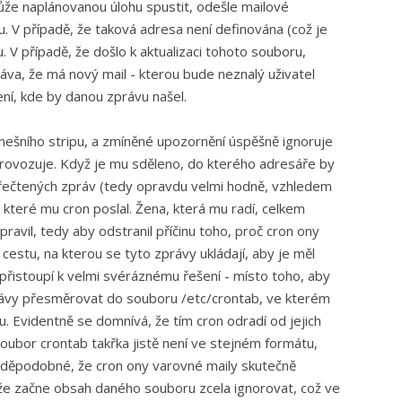
e naplánovanou úlohu spustit, odešle mailové
 V případě, že taková adresa není definována (což je
. V případě, že došlo k aktualizaci tohoto souboru,
zpráva, že má nový mail - kterou bude neznalý uživatel
ní, kde by danou zprávu našel.
dnešního stripu, a zmíněné upozornění úspěšně ignoruje
provozuje. Když je mu sděleno, do kterého adresáře by
přečtených zpráv (tedy opravdu velmi hodně, vzhledem
, které mu cron poslal. Žena, která mu radí, celkem
pravil, tedy aby odstranil příčinu toho, proč cron ony
cestu, na kterou se tyto zprávy ukládají, aby je měl
 přistoupí k velmi svéráznému řešení - místo toho, aby
rávy přesměrovat do souboru /etc/crontab, ve kterém
. Evidentně se domnívá, že tím cron odradí od jejich
oubor crontab takřka jistě není ve stejném formátu,
ravděpodobné, že cron ony varovné maily skutečně
že začne obsah daného souboru zcela ignorovat, což ve