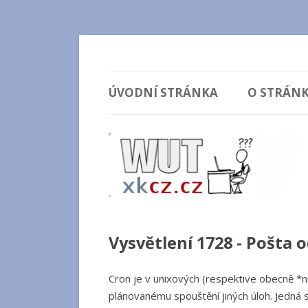
Vysvětlení comicsů ze stránek xkcd.com / xk
wut.xkcz.cz
ÚVODNÍ STRÁNKA
O STRÁN
Vysvětlení 1728 - Pošta 
Cron je v unixových (respektive obecně *n
plánovanému spouštění jiných úloh. Jedná s