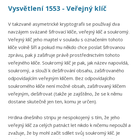
Vysvětlení 1553 - Veřejný klíč
V takzvané asymetrické kryptografii se používají dva
navzájem svázané šifrovací klíče, veřejný klíč a soukromý.
Veřejný klíč jeho majitel v souladu s označením tohoto
klíče volně šíří a pokud mu někdo chce poslat šifrovanou
zprávu, pak ji zašifruje právě prostřednictvím tohoto
veřejného klíče. Soukromý klíč je pak, jak název napovídá,
soukromý, a slouží k dešifrování obsahu, zašifrovaného
odpovídajícím veřejným klíčem. Bez odpovídajícího
soukromého klíče není možné obsah, zašifrovaný klíčem
veřejným, dešifrovat (takže je zajištěno, že se k němu
dostane skutečně jen ten, komu je určen).
Hrdina dnešního stripu je nespokojený s tím, že jeho
veřejný klíč za celých patnáct let nikdo k ničemu nepoužil a
zvažuje, že by mohl začít sdílet svůj soukromý klíč. Je