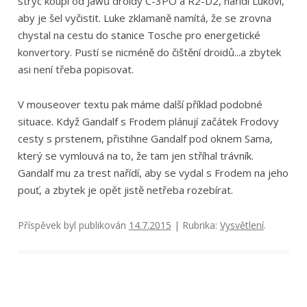
strýc koupí od Jawů droidy C-3PO a R2-D2, nařídí Lukovi,
aby je šel vyčistit. Luke zklamaně namítá, že se zrovna
chystal na cestu do stanice Tosche pro energetické
konvertory. Pustí se nicméně do čištění droidů...a zbytek
asi není třeba popisovat.
V mouseover textu pak máme další příklad podobné
situace. Když Gandalf s Frodem plánují začátek Frodovy
cesty s prstenem, přistihne Gandalf pod oknem Sama,
který se vymlouvá na to, že tam jen stříhal trávník.
Gandalf mu za trest nařídí, aby se vydal s Frodem na jeho
pouť, a zbytek je opět jistě netřeba rozebírat.
Příspěvek byl publikován
14.7.2015
| Rubrika:
Vysvětlení
.