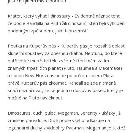
ještě na jiném místě obrázku.
Kráter, který vyhubil dinosaury - Evidentně náznak toho,
že podle Randalla na Plutu žili dinosauři, kteří byli vyhubeni
podobným způsobem, jako ti pozemští.
Poutka na Kuiperův pás - Kuiperův pás je rozsáhlá oblast
sluneční soustavy za oběžnou dráhou Neptunu, do které
patří velké množství těles včetně třech nám zatím
známých trpasličích planet (Pluto, Haumea a Makemake)
a sonda New Horizons bude po průletu kolem Pluta
právě Kuiperův pás zkoumat. Randall se zde nicméně
snaží naznačovat, že se jedná o doslovný pásek, který je
možné na Pluto navléknout.
Dinosaurus, duch, pulec, Megaman, Serenity - ukázky již
zmíněné pareidolie. Duch podle všeho odkazuje na
legendární duchy z videohry Pac-man, Megaman je taktéž