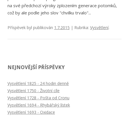
na své předchozí výroky zplozením generace potomků,
což by ale podle jeho slov "chvilku trvalo"...
Příspěvek byl publikován
1.7.2015
| Rubrika:
Vysvětlení
.
NEJNOVĚJŠÍ PŘÍSPĚVKY
Vysvětlení 1825 - 24 hodin denně
Vysvětlení 1750 - Životní cíle
Vysvětlení 1728 - Pošta od Cronu
Vysvětlení 1694 - Rhybářský lístek
Vysvětlení 1693 - Oxidace