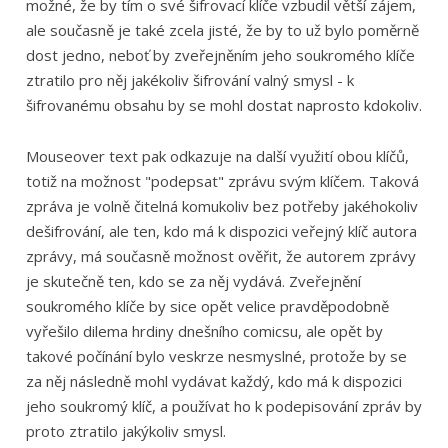
možné, že by tím o své šifrovací klíče vzbudil větší zájem,
ale současně je také zcela jisté, že by to už bylo poměrně
dost jedno, neboť by zveřejněním jeho soukromého klíče
ztratilo pro něj jakékoliv šifrování valný smysl - k
šifrovanému obsahu by se mohl dostat naprosto kdokoliv.
Mouseover text pak odkazuje na další využití obou klíčů,
totiž na možnost "podepsat" zprávu svým klíčem. Taková
zpráva je volně čitelná komukoliv bez potřeby jakéhokoliv
dešifrování, ale ten, kdo má k dispozici veřejný klíč autora
zprávy, má současně možnost ověřit, že autorem zprávy
je skutečně ten, kdo se za něj vydává. Zveřejnění
soukromého klíče by sice opět velice pravděpodobně
vyřešilo dilema hrdiny dnešního comicsu, ale opět by
takové počínání bylo veskrze nesmyslné, protože by se
za něj následně mohl vydávat každý, kdo má k dispozici
jeho soukromý klíč, a používat ho k podepisování zpráv by
proto ztratilo jakýkoliv smysl.