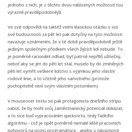
jednoho z nich, je z těchto dvou nabízených možností tou
výrazně pravděpodobnější.
Ve své odpovědi na taktéž velmi klasickou otázku o vizi
své budoucnosti za pět let pak dotyčný na tyto možnosti
navazuje oznámením, že v té době pravděpodobně ještě
jediným společným předkem všech žijících lidí nebude. To
je poměrně racionální odhad, byť patrně nepříliš užitečný,
neboť aby se jím do pěti let stal, muselo by do zmíněných
pěti let vymřít veškeré lidstvo s výjimkou jeho vlastní
rodové linie, a to včetně jeho samotného (protože
pochopitelně není svým vlastním potomkem).
V mouseover textu se pak protagonista dnešního stripu
nabízí, že by mohl svůj zaměstnanecký potenciál dokázat,
a to sice buď vypracováním quicksortu, tedy řadícího
algoritmu - což je opět poměrně nemalé klišé pracovních
pohovorů na pozici programátora - anebo v návaznosti