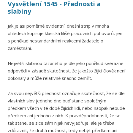
Vysvětlení 1545 - Přednosti a
slabiny
Jak je asi poměrně evidentní, dnešní strip v mnoha
ohledech kopíruje klasická klišé pracovních pohovorů, jen
s poněkud nestandardními reakcemi žadatele o
zaměstnání.
Největší slabinou tázaného je dle jeho poněkud svérázné
odpovědi v zásadě skutečnost, že jakožto žijící člověk není
dokonalý a může relativně snadno zemřít.
Za svou největší přednost označuje skutečnost, že se dle
vlastních slov jednoho dne buď stane společným
předkem všech v té době žijících lidí, nebo naopak nebude
předkem ani jednoho z nich. K pravděpodobnosti, že se
tak stane, se sice sám nijak nevyjadřuje, ale je třeba
zdůraznit, že druhá možnost, tedy nebýt předkem ani