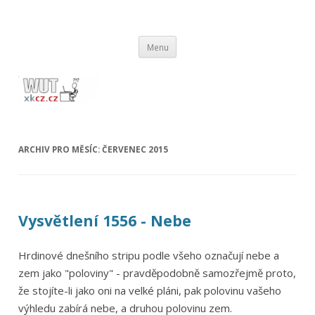
wut.xkcz.cz
Vysvětlení comicsů ze stránek xkcd.com / xkcz.cz
Přejít
Menu
k
obsahu
webu
ARCHIV PRO MĚSÍC:
ČERVENEC 2015
Vysvětlení 1556 - Nebe
Hrdinové dnešního stripu podle všeho označují nebe a
zem jako "poloviny" - pravděpodobně samozřejmě proto,
že stojíte-li jako oni na velké pláni, pak polovinu vašeho
výhledu zabírá nebe, a druhou polovinu zem.