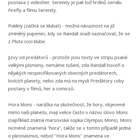
postava z videoher. Serenity je pak loď hrdinů seriálu
Firefly a filmu Serenity.
Pukliny (začíná se klubat) - možná návaznost na již
zmíněný pupenec, kdy se Randall snaží naznačovat, že se
z Pluta cosi klube.
Jizvy od predátorů - protože jsou texty ve stripu psané
velkými písmeny, nemáme tušení, zda Randall hovoří o
nějakých nespecifikovaných obecných predátorech,
lovících planety, nebo zda má na mysli Predátory coby
postavy v filmů, her a comicsů.
Hora Mons - narážka na skutečnost, že hory, objevené
mimo naši planetu, mají velice často v názvu slovo Mons
(například známá marsovská sopka Olympus Mons). Mons
nicméně znamená "hora", takže se v tomto případě jedná
o pleonasmus, neboť "Hora Mons" znamená ve