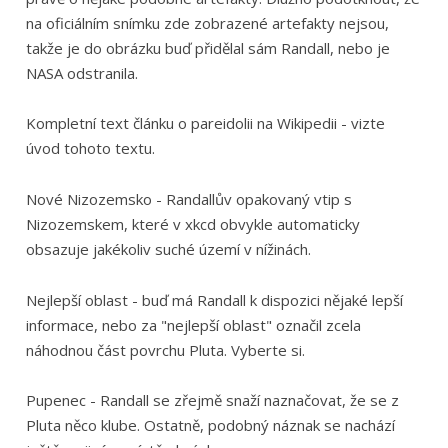
na oficiálním snímku zde zobrazené artefakty nejsou,
takže je do obrázku buď přidělal sám Randall, nebo je
NASA odstranila.
Kompletní text článku o pareidolii na Wikipedii - vizte
úvod tohoto textu.
Nové Nizozemsko - Randallův opakovaný vtip s
Nizozemskem, které v xkcd obvykle automaticky
obsazuje jakékoliv suché území v nížinách.
Nejlepší oblast - buď má Randall k dispozici nějaké lepší
informace, nebo za "nejlepší oblast" označil zcela
náhodnou část povrchu Pluta. Vyberte si.
Pupenec - Randall se zřejmě snaží naznačovat, že se z
Pluta něco klube. Ostatně, podobný náznak se nachází