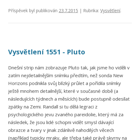
Příspěvek byl publikován
23.7.2015
| Rubrika:
Vysvětlení
.
Vysvětlení 1551 - Pluto
Dnešní strip nám zobrazuje Pluto tak, jak jsme ho viděli v
zatím nejdetailnějším snímku předtím, než sonda New
Horizons podnikla svůj blízký průlet a pořídila snímky
ještě mnohem detailnější, které v současné době (a
následujících týdnech a měsících) bude postupně odesílat
zpátky na Zemi. Randall si tu dělá legraci z
psychologického jevu zvaného pareidolie, který má za
následek, že jsou lidé schopni vidět smysl dávající
obrazce a tvary v jinak zdánlivě nahodilých věcech
(například typicky mraky, ale třeba také právě skvrny na