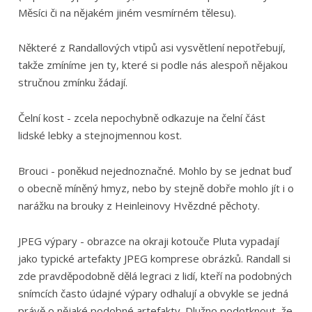
Měsíci či na nějakém jiném vesmírném tělesu).
Některé z Randallových vtipů asi vysvětlení nepotřebují,
takže zmíníme jen ty, které si podle nás alespoň nějakou
stručnou zmínku žádají.
Čelní kost - zcela nepochybně odkazuje na čelní část
lidské lebky a stejnojmennou kost.
Brouci - poněkud nejednoznačné. Mohlo by se jednat buď
o obecně míněný hmyz, nebo by stejně dobře mohlo jít i o
narážku na brouky z Heinleinovy Hvězdné pěchoty.
JPEG výpary - obrazce na okraji kotouče Pluta vypadají
jako typické artefakty JPEG komprese obrázků. Randall si
zde pravděpodobně dělá legraci z lidí, kteří na podobných
snímcích často údajné výpary odhalují a obvykle se jedná
právě o nějaké podobné artefakty. Dlužno podotknout, že