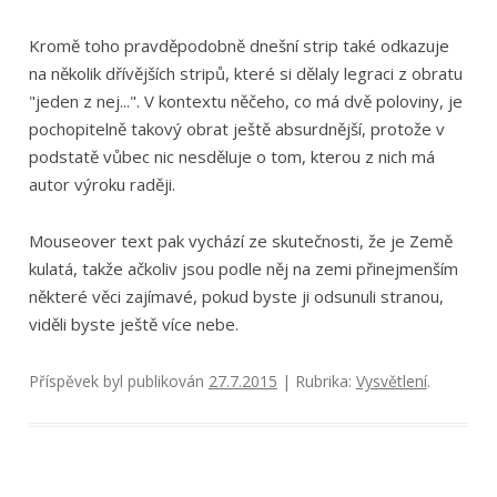
Kromě toho pravděpodobně dnešní strip také odkazuje
na několik dřívějších stripů, které si dělaly legraci z obratu
"jeden z nej...". V kontextu něčeho, co má dvě poloviny, je
pochopitelně takový obrat ještě absurdnější, protože v
podstatě vůbec nic nesděluje o tom, kterou z nich má
autor výroku raději.
Mouseover text pak vychází ze skutečnosti, že je Země
kulatá, takže ačkoliv jsou podle něj na zemi přinejmenším
některé věci zajímavé, pokud byste ji odsunuli stranou,
viděli byste ještě více nebe.
Příspěvek byl publikován
27.7.2015
| Rubrika:
Vysvětlení
.