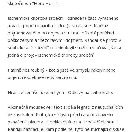
skutečnosti "Hora Hora".
Ischemická choroba srdeční - označená část výrazného
útvaru, připomínajícího srdce (v současné době už
pojmenovaného po objeviteli Pluta), působí poněkud
poškozeným a "nezdravým" dojmem. Randall se proto v
souladu se "srdeční" terminologií snaží naznačovat, že se
jedná o projev ischemické choroby srdeční.
Patrně nezhoubný - zcela jistě ve smyslu rakovinného
bujení, respektive tedy karcinomu.
Hranice Lví říše, území hyen - Odkazy na Lvího krále.
A konečně mouseover text si dělá legraci z neutuchajících
diskusí kolem Pluta, které bylo před časem zbaveno
označení "planeta" a deklasováno na "trpasličí planetu".
Randall naznačuje, kam podle něj tyto neutuchající diskuse