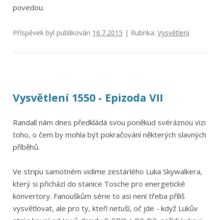
povedou.
Příspěvek byl publikován
16.7.2015
| Rubrika:
Vysvětlení
.
Vysvětlení 1550 - Epizoda VII
Randall nám dnes předkládá svou poněkud svéráznou vizi
toho, o čem by mohla být pokračování některých slavných
příběhů.
Ve stripu samotném vidíme zestárlého Luka Skywalkera,
který si přichází do stanice Tosche pro energetické
konvertory. Fanouškům série to asi není třeba příliš
vysvětlovat, ale pro ty, kteří netuší, oč jde - když Lukův