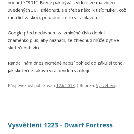
hodnotě "301". Běžně pak bývá k vidění, že má video
uvedených 301 zhlédnutí, ale třeba několik tisíc "Like", což
řadu lidí zaskočí, případně jim to vrtá hlavou.
Google před nedávnem za zmíněné číslo doplnil
znaménko plus, aby naznačil, že zhlédnutí může být ve
skutečnosti více.
Randall nám dnes nicméně nabízí pohled do zákulisí toho,
jak skutečně taková virální videa vznikají.
Příspěvek byl publikován
12.6.2013
| Rubrika:
Vysvětlení
.
Vysvětlení 1223 - Dwarf Fortress