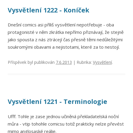
Vysvětlení 1222 - Koníček
Dnešní comics asi příliš vysvětlení nepotřebuje - oba
protagonisté v něm zkrátka nepřímo přiznávají, že stejně
jako spousta z nás ztrácejí čas přesně těmi nedůležitými
soukromými obavami a nejistotami, které za to nestojí.
Příspěvek byl publikován
7.6.2013
| Rubrika:
Vysvětlení
.
Vysvětlení 1221 - Terminologie
Ufff. Tohle je zase jednou učiněná překladatelská noční
můra - vtip tohohle comicsu totiž prakticky nelze převést
mimo anglosaské reálie.