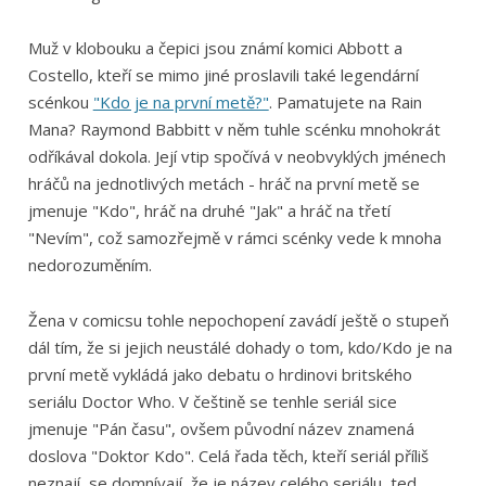
Muž v klobouku a čepici jsou známí komici Abbott a
Costello, kteří se mimo jiné proslavili také legendární
scénkou
"Kdo je na první metě?"
. Pamatujete na Rain
Mana? Raymond Babbitt v něm tuhle scénku mnohokrát
odříkával dokola. Její vtip spočívá v neobvyklých jménech
hráčů na jednotlivých metách - hráč na první metě se
jmenuje "Kdo", hráč na druhé "Jak" a hráč na třetí
"Nevím", což samozřejmě v rámci scénky vede k mnoha
nedorozuměním.
Žena v comicsu tohle nepochopení zavádí ještě o stupeň
dál tím, že si jejich neustálé dohady o tom, kdo/Kdo je na
první metě vykládá jako debatu o hrdinovi britského
seriálu Doctor Who. V češtině se tenhle seriál sice
jmenuje "Pán času", ovšem původní název znamená
doslova "Doktor Kdo". Celá řada těch, kteří seriál příliš
neznají, se domnívají, že je název celého seriálu, ted