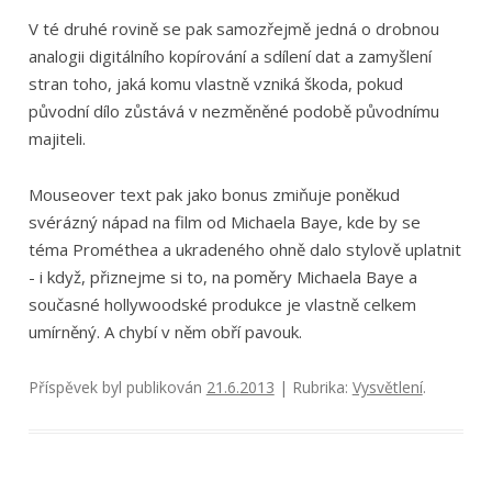
V té druhé rovině se pak samozřejmě jedná o drobnou
analogii digitálního kopírování a sdílení dat a zamyšlení
stran toho, jaká komu vlastně vzniká škoda, pokud
původní dílo zůstává v nezměněné podobě původnímu
majiteli.
Mouseover text pak jako bonus zmiňuje poněkud
svérázný nápad na film od Michaela Baye, kde by se
téma Prométhea a ukradeného ohně dalo stylově uplatnit
- i když, přiznejme si to, na poměry Michaela Baye a
současné hollywoodské produkce je vlastně celkem
umírněný. A chybí v něm obří pavouk.
Příspěvek byl publikován
21.6.2013
| Rubrika:
Vysvětlení
.