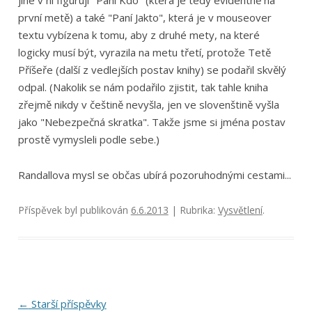
první metě) a také "Paní Jakto", která je v mouseover
textu vybízena k tomu, aby z druhé mety, na které
logicky musí být, vyrazila na metu třetí, protože Tetě
Příšeře (další z vedlejších postav knihy) se podařil skvělý
odpal. (Nakolik se nám podařilo zjistit, tak tahle kniha
zřejmě nikdy v češtině nevyšla, jen ve slovenštině vyšla
jako "Nebezpečná skratka". Takže jsme si jména postav
prostě vymysleli podle sebe.)
Randallova mysl se občas ubírá pozoruhodnými cestami...
Příspěvek byl publikován
6.6.2013
| Rubrika:
Vysvětlení
.
Navigace
←
Starší příspěvky