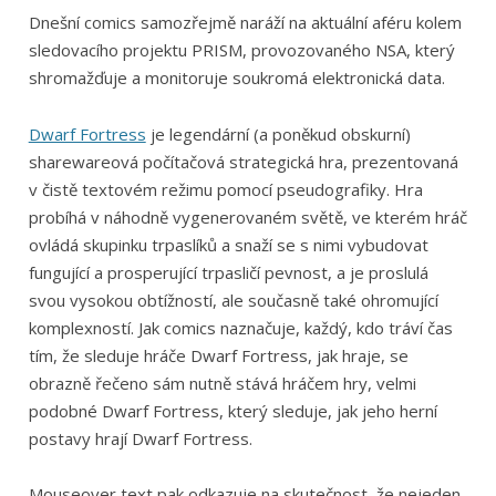
Dnešní comics samozřejmě naráží na aktuální aféru kolem
sledovacího projektu PRISM, provozovaného NSA, který
shromažďuje a monitoruje soukromá elektronická data.
Dwarf Fortress
je legendární (a poněkud obskurní)
sharewareová počítačová strategická hra, prezentovaná
v čistě textovém režimu pomocí pseudografiky. Hra
probíhá v náhodně vygenerovaném světě, ve kterém hráč
ovládá skupinku trpaslíků a snaží se s nimi vybudovat
fungující a prosperující trpasličí pevnost, a je proslulá
svou vysokou obtížností, ale současně také ohromující
komplexností. Jak comics naznačuje, každý, kdo tráví čas
tím, že sleduje hráče Dwarf Fortress, jak hraje, se
obrazně řečeno sám nutně stává hráčem hry, velmi
podobné Dwarf Fortress, který sleduje, jak jeho herní
postavy hrají Dwarf Fortress.
Mouseover text pak odkazuje na skutečnost, že nejeden