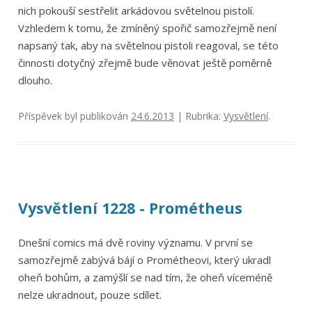
nich pokouší sestřelit arkádovou světelnou pistolí.
Vzhledem k tomu, že zmíněný spořič samozřejmě není
napsaný tak, aby na světelnou pistoli reagoval, se této
činnosti dotyčný zřejmě bude věnovat ještě poměrně
dlouho.
Příspěvek byl publikován
24.6.2013
| Rubrika:
Vysvětlení
.
Vysvětlení 1228 - Prométheus
Dnešní comics má dvě roviny významu. V první se
samozřejmě zabývá bájí o Prométheovi, který ukradl
oheň bohům, a zamýšlí se nad tím, že oheň víceméně
nelze ukradnout, pouze sdílet.