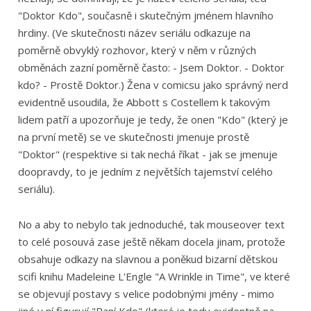
"Doktor Kdo", současně i skutečným jménem hlavního
hrdiny. (Ve skutečnosti název seriálu odkazuje na
poměrně obvyklý rozhovor, který v něm v různých
obměnách zazní poměrně často: - Jsem Doktor. - Doktor
kdo? - Prostě Doktor.) Žena v comicsu jako správný nerd
evidentně usoudila, že Abbott s Costellem k takovým
lidem patří a upozorňuje je tedy, že onen "Kdo" (který je
na první metě) se ve skutečnosti jmenuje prostě
"Doktor" (respektive si tak nechá říkat - jak se jmenuje
doopravdy, to je jedním z největších tajemství celého
seriálu).
No a aby to nebylo tak jednoduché, tak mouseover text
to celé posouvá zase ještě někam docela jinam, protože
obsahuje odkazy na slavnou a poněkud bizarní dětskou
scifi knihu Madeleine L'Engle "A Wrinkle in Time", ve které
se objevují postavy s velice podobnými jmény - mimo
jiné v ní figurují "Paní Kdo" (která je tedy evidentně na