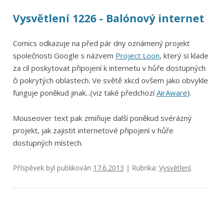
Vysvětlení 1226 - Balónový internet
Comics odkazuje na před pár dny oznámený projekt
společnosti Google s názvem
Project Loon
, který si klade
za cíl poskytovat připojení k internetu v hůře dostupných
či pokrytých oblastech. Ve světě xkcd ovšem jako obvykle
funguje poněkud jinak...(viz také předchozí
AirAware
).
Mouseover text pak zmiňuje další poněkud svérázný
projekt, jak zajistit internetové připojení v hůře
dostupných místech.
Příspěvek byl publikován
17.6.2013
| Rubrika:
Vysvětlení
.