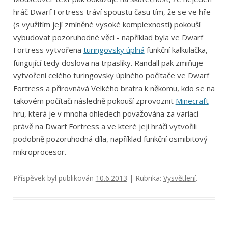
hráč Dwarf Fortress tráví spoustu času tím, že se ve hře
(s využitím její zmíněné vysoké komplexnosti) pokouší
vybudovat pozoruhodné věci - například byla ve Dwarf
Fortress vytvořena
turingovsky úplná
funkční kalkulačka,
fungující tedy doslova na trpaslíky. Randall pak zmiňuje
vytvoření celého turingovsky úplného počítače ve Dwarf
Fortress a přirovnává Velkého bratra k někomu, kdo se na
takovém počítači následně pokouší zprovoznit
Minecraft
-
hru, která je v mnoha ohledech považována za variaci
právě na Dwarf Fortress a ve které její hráči vytvořili
podobně pozoruhodná díla, například funkční osmibitový
mikroprocesor.
Příspěvek byl publikován
10.6.2013
| Rubrika:
Vysvětlení
.