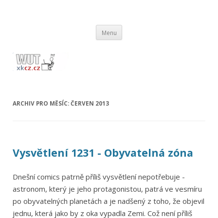
wut.xkcz.cz
Vysvětlení comicsů ze stránek xkcd.com / xkcz.cz
Přejít
Menu
k
obsahu
webu
ARCHIV PRO MĚSÍC:
ČERVEN 2013
Vysvětlení 1231 - Obyvatelná zóna
Dnešní comics patrně příliš vysvětlení nepotřebuje -
astronom, který je jeho protagonistou, patrá ve vesmíru
po obyvatelných planetách a je nadšený z toho, že objevil
jednu, která jako by z oka vypadla Zemi. Což není příliš