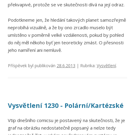
překvapivé, protože se ve skutečnosti dívá na její odraz.
Podotkneme jen, že hledání takových planet samozřejmě
neprobíhá vizuálně, a že by ono zrcadlo muselo být
umístěno v poměrně velké vzdálenosti, pokud by pohled
do něj měl někoho byť jen teoreticky zmást. O přesnosti
jeho namíření ani nemluvě.
Příspěvek byl publikován
28.6.2013
| Rubrika:
Vysvětlení
.
Vysvětlení 1230 - Polární/Kartézské
Vtip dnešního comicsu je postavený na skutečnosti, že je
graf na obrázku nedostatečně popsaný a nelze tedy