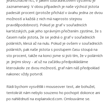
jednoznačně říct, v jakém souřadnicovém systému je
zaznamenaný. V obou případech je naše výchozí jistota
padesát procent (protože přichází v úvahu jedna ze dvou
možností a každá z nich má naprosto stejnou
pravděpodobnost). Pokud je graf v souřadnicích
kartézských, pak jeho správným přečtením zjistíme, že s
časem naše jistota, že se jedná o graf v souřadnicích
polárních, klesá až na nulu. Pokud je ovšem v souřadnicích
polárních, pak naše jistota s postupem času stoupá na
sto procent, takže na konci jsme si jisti tím, že v polárních
je. Jinými slovy - ať už na začátku předpokládáme
kteroukoliv ze dvou možností, graf nám náš předpoklad
nakonec vždy potvrdí.
Rádi bychom vysvětlili i mouseover text, ale bohužel,
tentokrát nám nebylo souzeno ho pochopit dokonce ani
po nahlédnutí na explainxkcd.com. Omlouváme se.