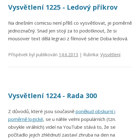
Vysvětlení 1225 - Ledový příkrov
Na dnešním comicsu není příliš co vysvětlovat, je poměrně
jednoznačný. Snad jen stojí za to podotknout, že si
mousover text dělá legraci z filmové série Doba ledová.
Příspěvek byl publikován
14.6.2013
| Rubrika:
Vysvětlení
.
Vysvětlení 1224 - Rada 300
Z důvodů, které jsou současně
poněkud obskurní i
poměrně logické
, se u náhle velmi populárních (tzn.
obvykle virálních) videí na YouTube stává to, že se
počítadlo jejich zhlédnutí zastaví zhruba na den na