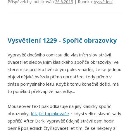
Příspěvek byl publikován
26.6.2013
| Rubrika:
Vysvětlení
.
Vysvětlení 1229 - Spořič obrazovky
Vypravěč dnešního comicsu dle vlastních slov strávil
dvacet let sledováním klasického spořiče obrazovky, ve
kterém se prolétá hvězdným pole, v naději, že se jednou
objeví nějaká hvězda přímo uprostřed, tedy přímo v
dráze pomyslného letu. Když k tomu konečně došlo, má
to poněkud překvapivé následky...
Mouseover text pak odkazuje na jiný klasický spořič
obrazovky,
létající topinkovače
z kdysi velice slavné sady
spořičů After Dark. Vypravěč údajně strávil osm hodin
denně posledních čtyřiadvacet let tím, že se některý z