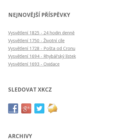
pro
NEJNOVĚJŠÍ PŘÍSPĚVKY
příspěvky
Vysvětlení 1825 - 24 hodin denně
Vysvětlení 1750 - Životní cíle
Vysvětlení 1728 - Pošta od Cronu
Vysvětlení 1694 - Rhybářský lístek
Vysvětlení 1693 - Oxidace
SLEDOVAT XKCZ
ARCHIVY