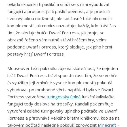
ovládá skupinku trpaslíků a snaží se s nimi vybudovat
fungující a prosperující trpasličí pevnost, a je proslulá
svou vysokou obtížností, ale současně také ohromující
komplexností. Jak comics naznačuje, každý, kdo tráví čas
tím, že sleduje hráče Dwarf Fortress, jak hraje, se
obrazně řečeno sám nutně stává hráčem hry, velmi
podobné Dwarf Fortress, který sleduje, jak jeho herní
postavy hrají Dwarf Fortress.
Mouseover text pak odkazuje na skutečnost, že nejeden
hráč Dwarf Fortress tráví spoustu času tím, že se ve hře
(s využitím její zmíněné vysoké komplexnosti) pokouší
vybudovat pozoruhodné věci - například byla ve Dwarf
Fortress vytvořena
turingovsky úplná
funkční kalkulačka,
fungující tedy doslova na trpaslíky. Randall pak zmiňuje
vytvoření celého turingovsky úplného počítače ve Dwarf
Fortress a přirovnává Velkého bratra k někomu, kdo se na
takovém počítači následně pokouší zprovoznit
Minecraft
-