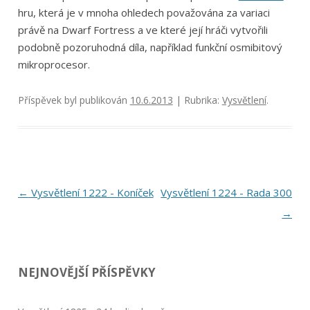
hru, která je v mnoha ohledech považována za variaci
právě na Dwarf Fortress a ve které její hráči vytvořili
podobně pozoruhodná díla, například funkční osmibitový
mikroprocesor.
Příspěvek byl publikován
10.6.2013
| Rubrika:
Vysvětlení
.
Navigace
←
Vysvětlení 1222 - Koníček
Vysvětlení 1224 - Rada 300
pro
→
příspěvky
NEJNOVĚJŠÍ PŘÍSPĚVKY