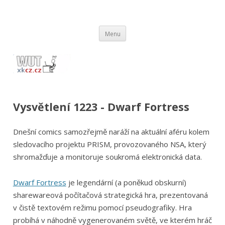
wut.xkcz.cz
Vysvětlení comicsů ze stránek xkcd.com / xkcz.cz
Přejít
Menu
k
obsahu
webu
Vysvětlení 1223 - Dwarf Fortress
Dnešní comics samozřejmě naráží na aktuální aféru kolem
sledovacího projektu PRISM, provozovaného NSA, který
shromažďuje a monitoruje soukromá elektronická data.
Dwarf Fortress
je legendární (a poněkud obskurní)
sharewareová počítačová strategická hra, prezentovaná
v čistě textovém režimu pomocí pseudografiky. Hra
probíhá v náhodně vygenerovaném světě, ve kterém hráč