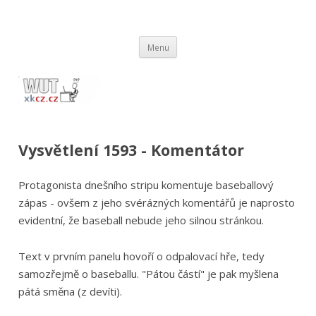
wut.xkcz.cz
Vysvětlení comicsů ze stránek xkcd.com / xkcz.cz
Přejít
Menu
k
obsahu
webu
Vysvětlení 1593 - Komentátor
Protagonista dnešního stripu komentuje baseballový
zápas - ovšem z jeho svérázných komentářů je naprosto
evidentní, že baseball nebude jeho silnou stránkou.
Text v prvním panelu hovoří o odpalovací hře, tedy
samozřejmě o baseballu. "Pátou částí" je pak myšlena
pátá směna (z devíti).