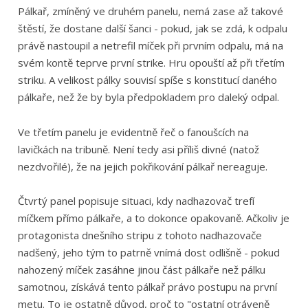
Pálkař, zmíněný ve druhém panelu, nemá zase až takové
štěstí, že dostane další šanci - pokud, jak se zdá, k odpalu
právě nastoupil a netrefil míček při prvním odpalu, má na
svém kontě teprve první strike. Hru opouští až při třetím
striku. A velikost pálky souvisí spíše s konstitucí daného
pálkaře, než že by byla předpokladem pro daleký odpal.
Ve třetím panelu je evidentně řeč o fanoušcích na
lavičkách na tribuně. Není tedy asi příliš divné (natož
nezdvořilé), že na jejich pokřikování pálkař nereaguje.
Čtvrtý panel popisuje situaci, kdy nadhazovač trefí
míčkem přímo pálkaře, a to dokonce opakovaně. Ačkoliv je
protagonista dnešního stripu z tohoto nadhazovače
nadšený, jeho tým to patrně vnímá dost odlišně - pokud
nahozený míček zasáhne jinou část pálkaře než pálku
samotnou, získává tento pálkař právo postupu na první
metu. To je ostatně důvod, proč to "ostatní otráveně