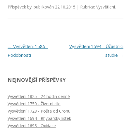
Příspěvek byl publikován
22.10.2015
| Rubrika:
Vysvětlení
.
Navigace
←
Vysvětlení 1585 -
Vysvětlení 1594 - Účastníci
pro
Podobnosti
studie
→
příspěvky
NEJNOVĚJŠÍ PŘÍSPĚVKY
Vysvětlení 1825 - 24 hodin denně
Vysvětlení 1750 - Životní cíle
Vysvětlení 1728 - Pošta od Cronu
Vysvětlení 1694 - Rhybářský lístek
Vysvětlení 1693 - Oxidace