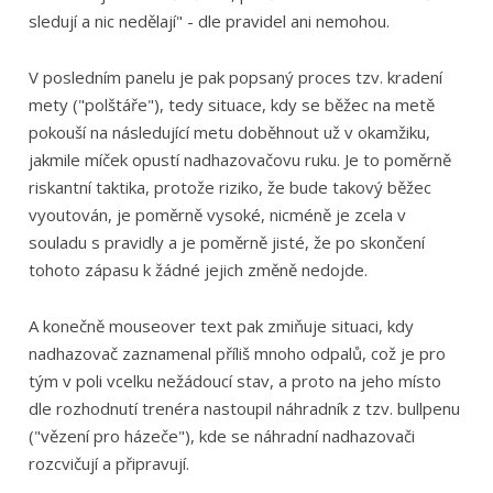
sledují a nic nedělají" - dle pravidel ani nemohou.
V posledním panelu je pak popsaný proces tzv. kradení
mety ("polštáře"), tedy situace, kdy se běžec na metě
pokouší na následující metu doběhnout už v okamžiku,
jakmile míček opustí nadhazovačovu ruku. Je to poměrně
riskantní taktika, protože riziko, že bude takový běžec
vyoutován, je poměrně vysoké, nicméně je zcela v
souladu s pravidly a je poměrně jisté, že po skončení
tohoto zápasu k žádné jejich změně nedojde.
A konečně mouseover text pak zmiňuje situaci, kdy
nadhazovač zaznamenal příliš mnoho odpalů, což je pro
tým v poli vcelku nežádoucí stav, a proto na jeho místo
dle rozhodnutí trenéra nastoupil náhradník z tzv. bullpenu
("vězení pro házeče"), kde se náhradní nadhazovači
rozcvičují a připravují.