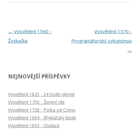
Navigace
←
Vysvětlení 1560 -
Vysvětlení 1570 -
pro
Žvýkačka
Programátorský sylogismus
příspěvky
→
NEJNOVĚJŠÍ PŘÍSPĚVKY
Vysvětlení 1825 - 24 hodin denně
Vysvětlení 1750 - Životní cíle
Vysvětlení 1728 - Pošta od Cronu
Vysvětlení 1694 - Rhybářský lístek
Vysvětlení 1693 - Oxidace