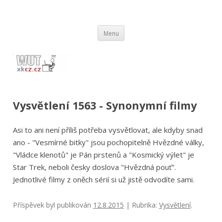
wut.xkcz.cz
Vysvětlení comicsů ze stránek xkcd.com / xkcz.cz
Přejít
Menu
k
obsahu
webu
Vysvětlení 1563 - Synonymní filmy
Asi to ani není příliš potřeba vysvětlovat, ale kdyby snad
ano - "Vesmírné bitky" jsou pochopitelně Hvězdné války,
"Vládce klenotů" je Pán prstenů a "Kosmický výlet" je
Star Trek, neboli česky doslova "Hvězdná pouť".
Jednotlivé filmy z oněch sérií si už jistě odvodíte sami.
Příspěvek byl publikován
12.8.2015
| Rubrika:
Vysvětlení
.