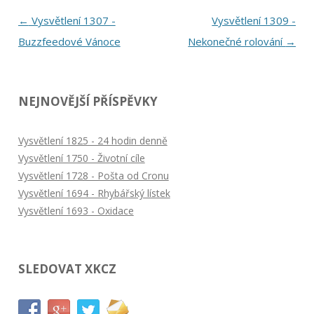
Navigace
←
Vysvětlení 1307 -
Vysvětlení 1309 -
pro
Buzzfeedové Vánoce
Nekonečné rolování
→
příspěvky
NEJNOVĚJŠÍ PŘÍSPĚVKY
Vysvětlení 1825 - 24 hodin denně
Vysvětlení 1750 - Životní cíle
Vysvětlení 1728 - Pošta od Cronu
Vysvětlení 1694 - Rhybářský lístek
Vysvětlení 1693 - Oxidace
SLEDOVAT XKCZ