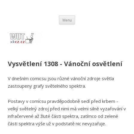
wut.xkcz.cz
Vysvětlení comicsů ze stránek xkcd.com / xkcz.cz
Přejít
Menu
k
obsahu
webu
Vysvětlení 1308 - Vánoční osvětlení
V dnešním comicsu jsou různé vánoční zdroje světla
zastoupeny grafy světelného spektra.
Postavy v comicsu pravděpodobně sedí před krbem -
velký světelný zdroj před nimi má velmi silné vyzařování v
infračervené až žluté části spektra, zatímco od zelené
části spektra výše už v podstatě nic nevyzařuje.