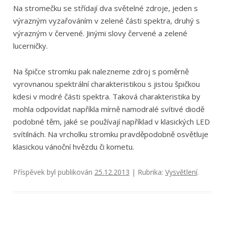
Na stromečku se střídají dva světelné zdroje, jeden s
výrazným vyzařováním v zelené části spektra, druhý s
výrazným v červené. Jinými slovy červené a zelené
lucerničky.
Na špičce stromku pak nalezneme zdroj s poměrně
vyrovnanou spektrální charakteristikou s jistou špičkou
kdesi v modré části spektra. Taková charakteristika by
mohla odpovídat napříkla mírně namodralé svítivé diodě
podobné těm, jaké se používají například v klasických LED
svítilnách. Na vrcholku stromku pravděpodobně osvětluje
klasickou vánoční hvězdu či kometu.
Příspěvek byl publikován
25.12.2013
| Rubrika:
Vysvětlení
.