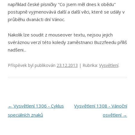
například české písničky "Co jsem měl dnes k obědu"
postupně vyjmenovává další a další věci, které se udály v
průběhu dvanácti dní Vánoc.
Nakolik lze soudit z mouseover textu, nejsou jejich
svéráznou verzí této koledy zaměstnanci Buzzfeedu příliš
nadšeni...
Příspěvek byl publikován
23.12.2013
| Rubrika:
Vysvětlení
.
Navigace
←
Vysvětlení 1306 - Cyklus
Vysvětlení 1308 - Vánoční
pro
speciálních znaků
osvětlení
→
příspěvky