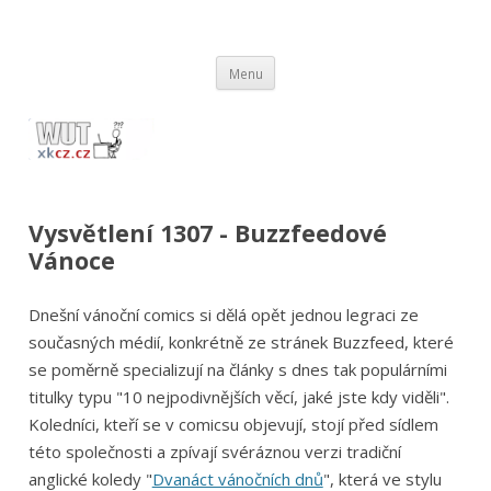
wut.xkcz.cz
Vysvětlení comicsů ze stránek xkcd.com / xkcz.cz
Přejít
Menu
k
obsahu
webu
Vysvětlení 1307 - Buzzfeedové
Vánoce
Dnešní vánoční comics si dělá opět jednou legraci ze
současných médií, konkrétně ze stránek Buzzfeed, které
se poměrně specializují na články s dnes tak populárními
titulky typu "10 nejpodivnějších věcí, jaké jste kdy viděli".
Koledníci, kteří se v comicsu objevují, stojí před sídlem
této společnosti a zpívají svéráznou verzi tradiční
anglické koledy "
Dvanáct vánočních dnů
", která ve stylu