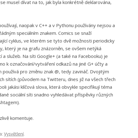
e musel dívat na to, jak byla konkrétně deklarována,
používají, naopak v C++ a v Pythonu používány nejsou a
žádným speciálním znakem. Comics se snaží
jící cyklus, ve kterém se tyto dvě možnosti periodicky
ky, který je na grafu znázorněn, se ovšem netýká
í a služeb. Na síti Google+ (a také na Facebooku) je
o k označování/vytváření odkazů na jiné G+ účty a
m používá pro změnu znak @, tedy zavináč. Dvojitým
ch sítích (původem na Twitteru, dnes již na všech třech
oli jakási klíčová slova, která obvykle specifikují téma
dané sociální síti snadno vyhledávat příspěvky různých
shtagem).
zlivě komentuje.
a:
Vysvětlení
.