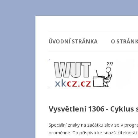
Vysvětlení comicsů ze stránek xkcd.com / xk
wut.xkcz.cz
ÚVODNÍ STRÁNKA
O STRÁN
Vysvětlení 1306 - Cyklus
Speciální znaky na začátku slov se v progra
proměnné. To přispívá ke snazší čitelnost