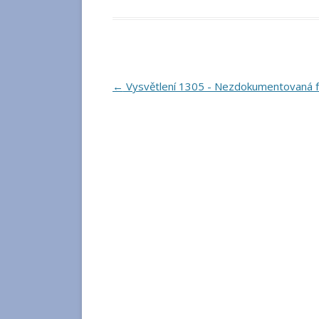
Navigace
←
Vysvětlení 1305 - Nezdokumentovaná 
pro
příspěvky