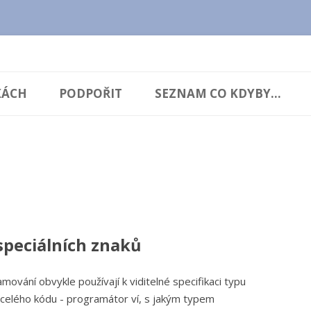
cz.cz
Přejít
k
KÁCH
PODPOŘIT
SEZNAM CO KDYBY...
obsahu
webu
 speciálních znaků
mování obvykle používají k viditelné specifikaci typu
i celého kódu - programátor ví, s jakým typem