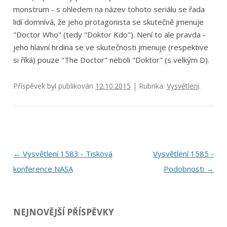
monstrum - s ohledem na název tohoto seriálu se řada
lidí domnívá, že jeho protagonista se skutečně jmenuje
"Doctor Who" (tedy "Doktor Kdo"). Není to ale pravda -
jeho hlavní hrdina se ve skutečnosti jmenuje (respektive
si říká) pouze "The Doctor" neboli "Doktor" (s velkým D).
Příspěvek byl publikován
12.10.2015
| Rubrika:
Vysvětlení
.
Navigace
←
Vysvětlení 1583 - Tisková
Vysvětlení 1585 -
pro
konference NASA
Podobnosti
→
příspěvky
NEJNOVĚJŠÍ PŘÍSPĚVKY