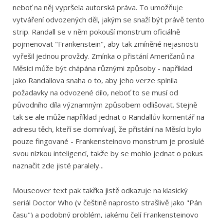
neboť na něj vypršela autorská práva. To umožňuje
vytváření odvozených děl, jakým se snaží být právě tento
strip. Randall se v něm pokouší monstrum oficiálně
pojmenovat "Frankenstein", aby tak zmíněné nejasnosti
vyřešil jednou provždy. Zmínka o přistání Američanů na
Měsíci může být chápána různými způsoby - například
jako Randallova snaha o to, aby jeho verze splnila
požadavky na odvozené dílo, neboť to se musí od
původního díla významným způsobem odlišovat. Stejně
tak se ale může například jednat o Randallův komentář na
adresu těch, kteří se domnívají, že přistání na Měsíci bylo
pouze fingované - Frankensteinovo monstrum je proslulé
svou nízkou inteligencí, takže by se mohlo jednat o pokus
naznačit zde jisté paralely...
Mouseover text pak takřka jistě odkazuje na klasický
seriál Doctor Who (v češtině naprosto strašlivě jako "Pán
času") a podobný problém, jakému čelí Frankensteinovo