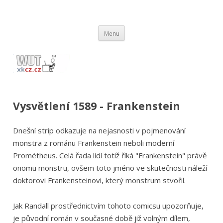
wut.xkcz.cz
Vysvětlení comicsů ze stránek xkcd.com / xkcz.cz
Přejít
Menu
k
obsahu
webu
Vysvětlení 1589 - Frankenstein
Dnešní strip odkazuje na nejasnosti v pojmenování
monstra z románu Frankenstein neboli moderní
Prométheus. Celá řada lidí totiž říká "Frankenstein" právě
onomu monstru, ovšem toto jméno ve skutečnosti náleží
doktorovi Frankensteinovi, který monstrum stvořil.
Jak Randall prostřednictvím tohoto comicsu upozorňuje,
je původní román v současné době již volným dílem,