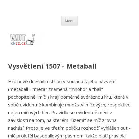
wut.xkcz.cz
Vysvětlení comicsů ze stránek xkcd.com / xkcz.cz
Přejít
Menu
k
obsahu
webu
Vysvětlení 1507 - Metaball
Hrdinové dnešního stripu v souladu s jeho názvem
(metaball - "meta" znamená "mnoho" a "ball"
pochopitelně "míč") hrají poměrně svéráznou hru, která v
sobě evidentně kombinuje množství míčových, respektive
nejen míčových her. Pravidla se evidentně mění v
závislosti na tom, na kterém "území" se míč zrovna
nachází. Proto je ve třetím políčku rozhodčí vyhlášen out -
míč proletěl baseballovým pásmem, takže platí pravidla