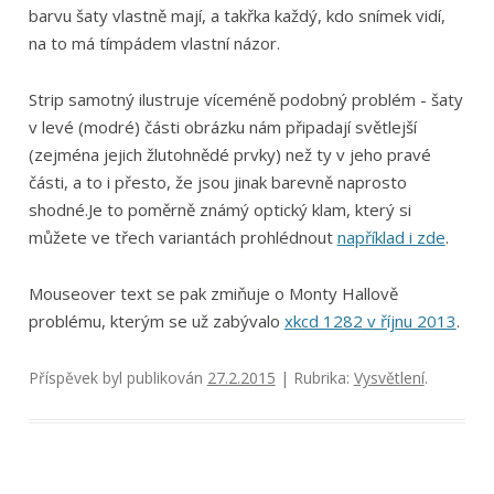
barvu šaty vlastně mají, a takřka každý, kdo snímek vidí,
na to má tímpádem vlastní názor.
Strip samotný ilustruje víceméně podobný problém - šaty
v levé (modré) části obrázku nám připadají světlejší
(zejména jejich žlutohnědé prvky) než ty v jeho pravé
části, a to i přesto, že jsou jinak barevně naprosto
shodné.Je to poměrně známý optický klam, který si
můžete ve třech variantách prohlédnout
například i zde
.
Mouseover text se pak zmiňuje o Monty Hallově
problému, kterým se už zabývalo
xkcd 1282 v říjnu 2013
.
Příspěvek byl publikován
27.2.2015
| Rubrika:
Vysvětlení
.