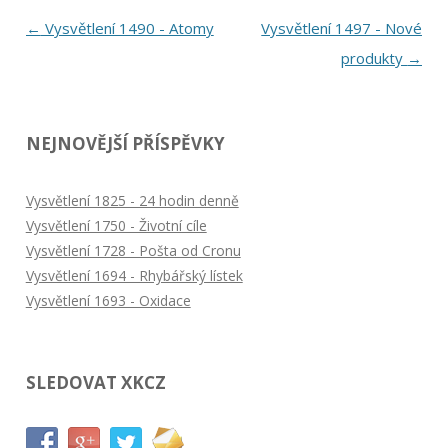
Navigace
←
Vysvětlení 1490 - Atomy
Vysvětlení 1497 - Nové
pro
produkty
→
příspěvky
NEJNOVĚJŠÍ PŘÍSPĚVKY
Vysvětlení 1825 - 24 hodin denně
Vysvětlení 1750 - Životní cíle
Vysvětlení 1728 - Pošta od Cronu
Vysvětlení 1694 - Rhybářský lístek
Vysvětlení 1693 - Oxidace
SLEDOVAT XKCZ