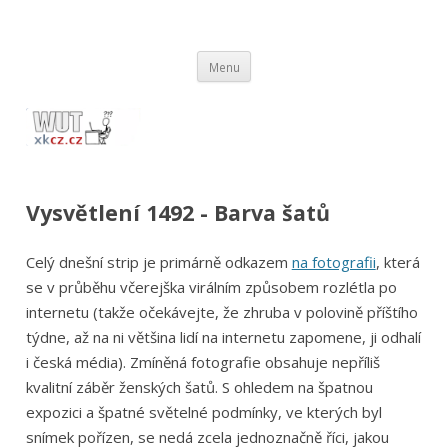
wut.xkcz.cz
Vysvětlení comicsů ze stránek xkcd.com / xkcz.cz
Přejít
Menu
k
obsahu
webu
Vysvětlení 1492 - Barva šatů
Celý dnešní strip je primárně odkazem
na fotografii
, která
se v průběhu včerejška virálním způsobem rozlétla po
internetu (takže očekávejte, že zhruba v polovině příštího
týdne, až na ni většina lidí na internetu zapomene, ji odhalí
i česká média). Zmíněná fotografie obsahuje nepříliš
kvalitní záběr ženských šatů. S ohledem na špatnou
expozici a špatné světelné podmínky, ve kterých byl
snímek pořízen, se nedá zcela jednoznačně říci, jakou