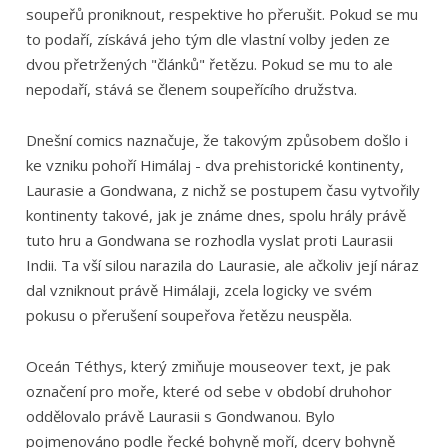
soupeřů proniknout, respektive ho přerušit. Pokud se mu
to podaří, získává jeho tým dle vlastní volby jeden ze
dvou přetržených "článků" řetězu. Pokud se mu to ale
nepodaří, stává se členem soupeřícího družstva.
Dnešní comics naznačuje, že takovým způsobem došlo i
ke vzniku pohoří Himálaj - dva prehistorické kontinenty,
Laurasie a Gondwana, z nichž se postupem času vytvořily
kontinenty takové, jak je známe dnes, spolu hrály právě
tuto hru a Gondwana se rozhodla vyslat proti Laurasii
Indii. Ta vší silou narazila do Laurasie, ale ačkoliv její náraz
dal vzniknout právě Himálaji, zcela logicky ve svém
pokusu o přerušení soupeřova řetězu neuspěla.
Oceán Téthys, který zmiňuje mouseover text, je pak
označení pro moře, které od sebe v období druhohor
oddělovalo právě Laurasii s Gondwanou. Bylo
pojmenováno podle řecké bohyně moří, dcery bohyně