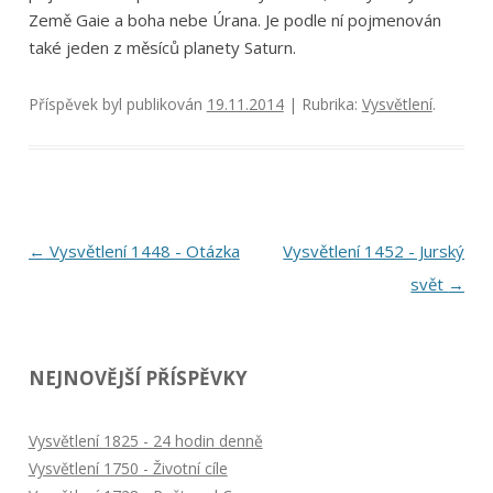
Země Gaie a boha nebe Úrana. Je podle ní pojmenován
také jeden z měsíců planety Saturn.
Příspěvek byl publikován
19.11.2014
| Rubrika:
Vysvětlení
.
Navigace
←
Vysvětlení 1448 - Otázka
Vysvětlení 1452 - Jurský
pro
svět
→
příspěvky
NEJNOVĚJŠÍ PŘÍSPĚVKY
Vysvětlení 1825 - 24 hodin denně
Vysvětlení 1750 - Životní cíle