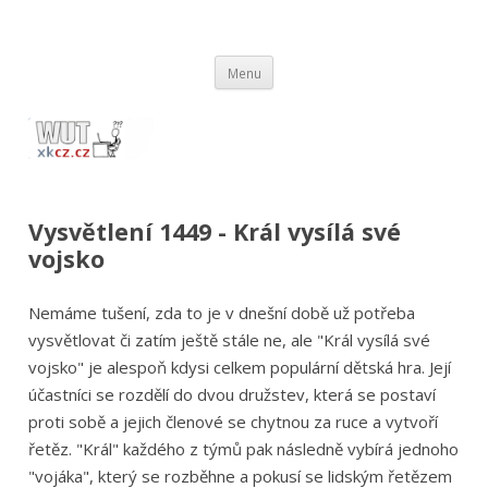
wut.xkcz.cz
Vysvětlení comicsů ze stránek xkcd.com / xkcz.cz
Přejít
Menu
k
obsahu
webu
Vysvětlení 1449 - Král vysílá své
vojsko
Nemáme tušení, zda to je v dnešní době už potřeba
vysvětlovat či zatím ještě stále ne, ale "Král vysílá své
vojsko" je alespoň kdysi celkem populární dětská hra. Její
účastníci se rozdělí do dvou družstev, která se postaví
proti sobě a jejich členové se chytnou za ruce a vytvoří
řetěz. "Král" každého z týmů pak následně vybírá jednoho
"vojáka", který se rozběhne a pokusí se lidským řetězem