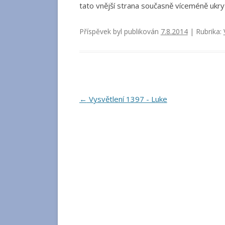
tato vnější strana současně víceméně ukry
Příspěvek byl publikován
7.8.2014
| Rubrika:
Navigace
←
Vysvětlení 1397 - Luke
pro
příspěvky