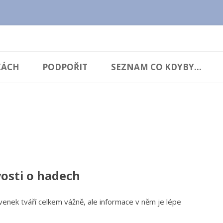
cz.cz
Přejít
k
KÁCH
PODPOŘIT
SEZNAM CO KDYBY...
obsahu
webu
vosti o hadech
venek tváří celkem vážně, ale informace v něm je lépe