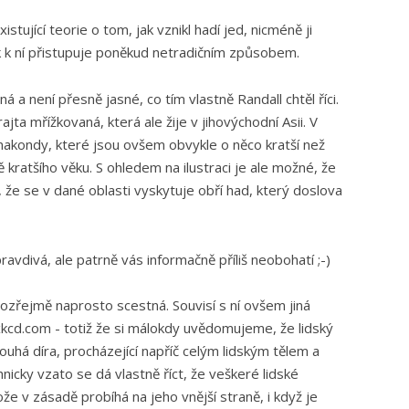
stující teorie o tom, jak vznikl hadí jed, nicméně ji
k k ní přistupuje poněkud netradičním způsobem.
a není přesně jasné, co tím vlastně Randall chtěl říci.
ta mřížkovaná, která ale žije v jihovýchodní Asii. V
anakondy, které jsou ovšem obvykle o něco kratší než
 kratšího věku. S ohledem na ilustraci je ale možné, že
že se v dané oblasti vyskytuje obří had, který doslova
avdivá, ale patrně vás informačně příliš neobohatí ;-)
zřejmě naprosto scestná. Souvisí s ní ovšem jiná
kcd.com - totiž že si málokdy uvědomujeme, že lidský
dlouhá díra, procházející napříč celým lidským tělem a
icky vzato se dá vlastně říct, že veškeré lidské
e v zásadě probíhá na jeho vnější straně, i když je