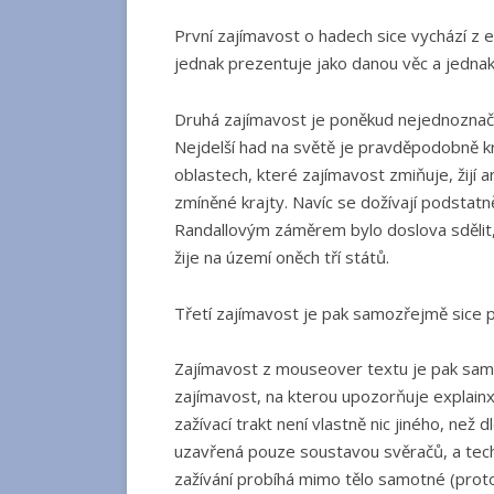
První zajímavost o hadech sice vychází z exi
jednak prezentuje jako danou věc a jedna
Druhá zajímavost je poněkud nejednoznačná 
Nejdelší had na světě je pravděpodobně kraj
oblastech, které zajímavost zmiňuje, žijí 
zmíněné krajty. Navíc se dožívají podstatně
Randallovým záměrem bylo doslova sdělit, 
žije na území oněch tří států.
Třetí zajímavost je pak samozřejmě sice pr
Zajímavost z mouseover textu je pak samo
zajímavost, na kterou upozorňuje explainx
zažívací trakt není vlastně nic jiného, než 
uzavřená pouze soustavou svěračů, a techn
zažívání probíhá mimo tělo samotné (protož