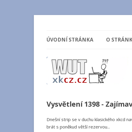
Vysvětlení comicsů ze stránek xkcd.com / xk
wut.xkcz.cz
ÚVODNÍ STRÁNKA
O STRÁN
Vysvětlení 1398 - Zajíma
Dnešní strip se v duchu klasického xkcd na
brát s poněkud větší rezervou...