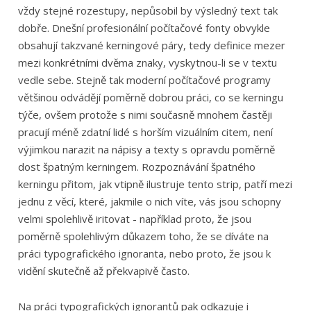
vždy stejné rozestupy, nepůsobil by výsledný text tak
dobře. Dnešní profesionální počítačové fonty obvykle
obsahují takzvané kerningové páry, tedy definice mezer
mezi konkrétními dvěma znaky, vyskytnou-li se v textu
vedle sebe. Stejně tak moderní počítačové programy
většinou odvádějí poměrně dobrou práci, co se kerningu
týče, ovšem protože s nimi současně mnohem častěji
pracují méně zdatní lidé s horším vizuálním citem, není
výjimkou narazit na nápisy a texty s opravdu poměrně
dost špatným kerningem. Rozpoznávání špatného
kerningu přitom, jak vtipně ilustruje tento strip, patří mezi
jednu z věcí, které, jakmile o nich víte, vás jsou schopny
velmi spolehlivě iritovat - například proto, že jsou
poměrně spolehlivým důkazem toho, že se díváte na
práci typografického ignoranta, nebo proto, že jsou k
vidění skutečně až překvapivě často.
Na práci typografických ignorantů pak odkazuje i