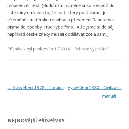
mouseover text. (Budiž nám nicméně snad alespoň do
jisté míry omluvou to, že font, který používáme, je
víceméně amatérskou snahou o převedení Randallova
písma do podoby TrueType fontu. A že jsme si do něj
například české znaky museli dodělávat zcela sami.)
Příspěvek byl publikován
1.7.2014
| Rubrika:
Vysvětlení
.
Navigace
←
Vysvětlení 1378 - Turbína
Vysvětlení 1380 - Civilizační
pro
manuál
→
příspěvky
NEJNOVĚJŠÍ PŘÍSPĚVKY