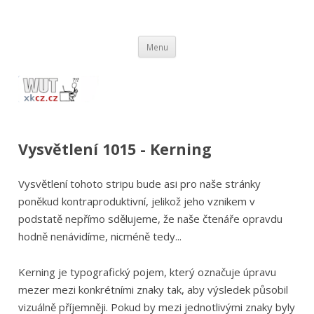
wut.xkcz.cz
Vysvětlení comicsů ze stránek xkcd.com / xkcz.cz
Přejít
Menu
k
obsahu
webu
Vysvětlení 1015 - Kerning
Vysvětlení tohoto stripu bude asi pro naše stránky
poněkud kontraproduktivní, jelikož jeho vznikem v
podstatě nepřímo sdělujeme, že naše čtenáře opravdu
hodně nenávidíme, nicméně tedy...
Kerning je typografický pojem, který označuje úpravu
mezer mezi konkrétními znaky tak, aby výsledek působil
vizuálně příjemněji. Pokud by mezi jednotlivými znaky byly