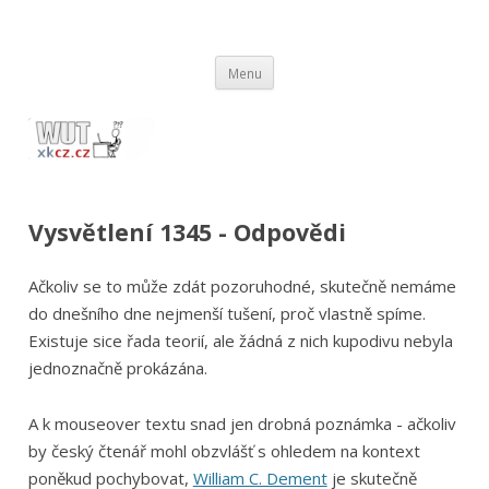
wut.xkcz.cz
Vysvětlení comicsů ze stránek xkcd.com / xkcz.cz
Přejít
Menu
k
obsahu
webu
Vysvětlení 1345 - Odpovědi
Ačkoliv se to může zdát pozoruhodné, skutečně nemáme
do dnešního dne nejmenší tušení, proč vlastně spíme.
Existuje sice řada teorií, ale žádná z nich kupodivu nebyla
jednoznačně prokázána.
A k mouseover textu snad jen drobná poznámka - ačkoliv
by český čtenář mohl obzvlášť s ohledem na kontext
poněkud pochybovat,
William C. Dement
je skutečně