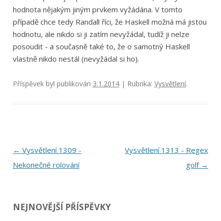
hodnota nějakým jiným prvkem vyžádána. V tomto
případě chce tedy Randall říci, že Haskell možná má jistou
hodnotu, ale nikdo si ji zatím nevyžádal, tudíž ji nelze
posoudit - a současně také to, že o samotný Haskell
vlastně nikdo nestál (nevyžádal si ho).
Příspěvek byl publikován
3.1.2014
| Rubrika:
Vysvětlení
.
Navigace
←
Vysvětlení 1309 -
Vysvětlení 1313 - Regex
pro
Nekonečné rolování
golf
→
příspěvky
NEJNOVĚJŠÍ PŘÍSPĚVKY