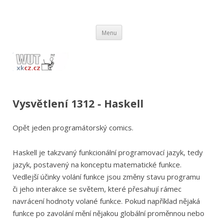
wut.xkcz.cz
Vysvětlení comicsů ze stránek xkcd.com / xkcz.cz
Přejít
Menu
k
obsahu
webu
Vysvětlení 1312 - Haskell
Opět jeden programátorský comics.
Haskell je takzvaný funkcionální programovací jazyk, tedy
jazyk, postavený na konceptu matematické funkce.
Vedlejší účinky volání funkce jsou změny stavu programu
či jeho interakce se světem, které přesahují rámec
navrácení hodnoty volané funkce. Pokud například nějaká
funkce po zavolání mění nějakou globální proměnnou nebo