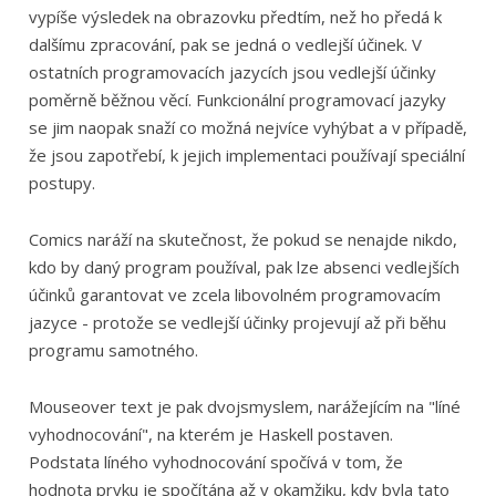
vypíše výsledek na obrazovku předtím, než ho předá k
dalšímu zpracování, pak se jedná o vedlejší účinek. V
ostatních programovacích jazycích jsou vedlejší účinky
poměrně běžnou věcí. Funkcionální programovací jazyky
se jim naopak snaží co možná nejvíce vyhýbat a v případě,
že jsou zapotřebí, k jejich implementaci používají speciální
postupy.
Comics naráží na skutečnost, že pokud se nenajde nikdo,
kdo by daný program používal, pak lze absenci vedlejších
účinků garantovat ve zcela libovolném programovacím
jazyce - protože se vedlejší účinky projevují až při běhu
programu samotného.
Mouseover text je pak dvojsmyslem, narážejícím na "líné
vyhodnocování", na kterém je Haskell postaven.
Podstata líného vyhodnocování spočívá v tom, že
hodnota prvku je spočítána až v okamžiku, kdy byla tato