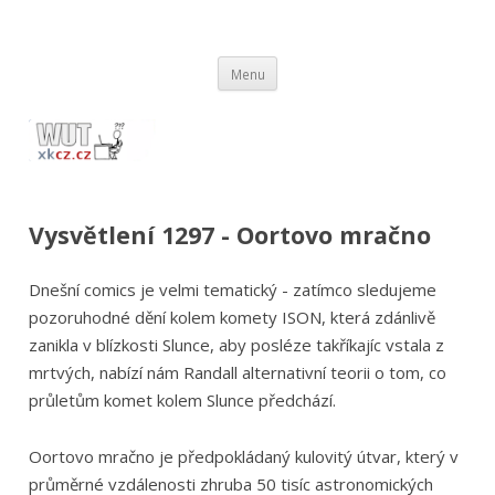
wut.xkcz.cz
Vysvětlení comicsů ze stránek xkcd.com / xkcz.cz
Přejít
Menu
k
obsahu
webu
Vysvětlení 1297 - Oortovo mračno
Dnešní comics je velmi tematický - zatímco sledujeme
pozoruhodné dění kolem komety ISON, která zdánlivě
zanikla v blízkosti Slunce, aby posléze takříkajíc vstala z
mrtvých, nabízí nám Randall alternativní teorii o tom, co
průletům komet kolem Slunce předchází.
Oortovo mračno je předpokládaný kulovitý útvar, který v
průměrné vzdálenosti zhruba 50 tisíc astronomických