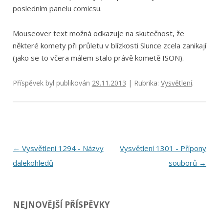
posledním panelu comicsu.
Mouseover text možná odkazuje na skutečnost, že
některé komety při průletu v blízkosti Slunce zcela zanikají
(jako se to včera málem stalo právě kometě ISON).
Příspěvek byl publikován
29.11.2013
| Rubrika:
Vysvětlení
.
Navigace
←
Vysvětlení 1294 - Názvy
Vysvětlení 1301 - Přípony
pro
dalekohledů
souborů
→
příspěvky
NEJNOVĚJŠÍ PŘÍSPĚVKY