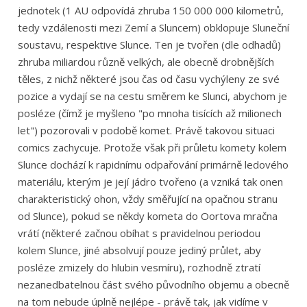
jednotek (1 AU odpovídá zhruba 150 000 000 kilometrů,
tedy vzdálenosti mezi Zemí a Sluncem) obklopuje Sluneční
soustavu, respektive Slunce. Ten je tvořen (dle odhadů)
zhruba miliardou různě velkých, ale obecně drobnějších
těles, z nichž některé jsou čas od času vychýleny ze své
pozice a vydají se na cestu směrem ke Slunci, abychom je
posléze (čímž je myšleno "po mnoha tisících až milionech
let") pozorovali v podobě komet. Právě takovou situaci
comics zachycuje. Protože však při průletu komety kolem
Slunce dochází k rapidnímu odpařování primárně ledového
materiálu, kterým je její jádro tvořeno (a vzniká tak onen
charakteristický ohon, vždy směřující na opačnou stranu
od Slunce), pokud se někdy kometa do Oortova mračna
vrátí (některé začnou obíhat s pravidelnou periodou
kolem Slunce, jiné absolvují pouze jediný průlet, aby
posléze zmizely do hlubin vesmíru), rozhodně ztratí
nezanedbatelnou část svého původního objemu a obecně
na tom nebude úplně nejlépe - právě tak, jak vidíme v