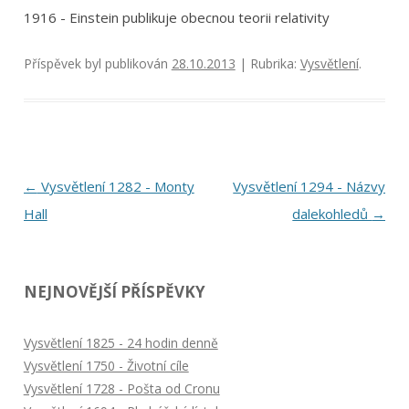
1916 - Einstein publikuje obecnou teorii relativity
Příspěvek byl publikován
28.10.2013
| Rubrika:
Vysvětlení
.
Navigace
←
Vysvětlení 1282 - Monty
Vysvětlení 1294 - Názvy
pro
Hall
dalekohledů
→
příspěvky
NEJNOVĚJŠÍ PŘÍSPĚVKY
Vysvětlení 1825 - 24 hodin denně
Vysvětlení 1750 - Životní cíle
Vysvětlení 1728 - Pošta od Cronu