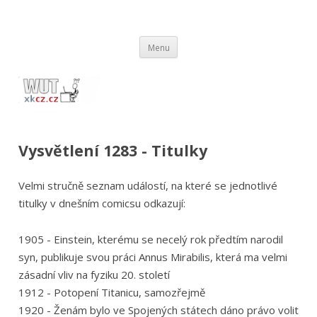
wut.xkcz.cz
Vysvětlení comicsů ze stránek xkcd.com / xkcz.cz
Přejít
Menu
k
obsahu
webu
Vysvětlení 1283 - Titulky
Velmi stručně seznam událostí, na které se jednotlivé
titulky v dnešním comicsu odkazují:
1905 - Einstein, kterému se necelý rok předtím narodil
syn, publikuje svou práci Annus Mirabilis, která ma velmi
zásadní vliv na fyziku 20. století
1912 - Potopení Titanicu, samozřejmě
1920 - Ženám bylo ve Spojených státech dáno právo volit