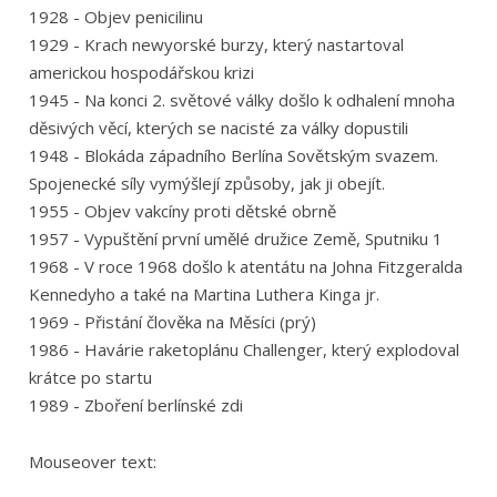
1928 - Objev penicilinu
1929 - Krach newyorské burzy, který nastartoval
americkou hospodářskou krizi
1945 - Na konci 2. světové války došlo k odhalení mnoha
děsivých věcí, kterých se nacisté za války dopustili
1948 - Blokáda západního Berlína Sovětským svazem.
Spojenecké síly vymýšlejí způsoby, jak ji obejít.
1955 - Objev vakcíny proti dětské obrně
1957 - Vypuštění první umělé družice Země, Sputniku 1
1968 - V roce 1968 došlo k atentátu na Johna Fitzgeralda
Kennedyho a také na Martina Luthera Kinga jr.
1969 - Přistání člověka na Měsíci (prý)
1986 - Havárie raketoplánu Challenger, který explodoval
krátce po startu
1989 - Zboření berlínské zdi
Mouseover text: