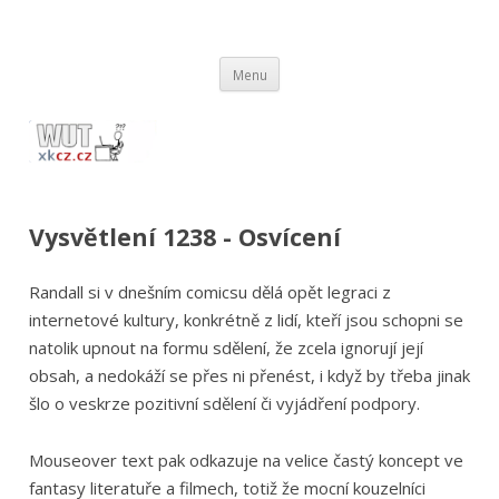
wut.xkcz.cz
Vysvětlení comicsů ze stránek xkcd.com / xkcz.cz
Přejít
Menu
k
obsahu
webu
Vysvětlení 1238 - Osvícení
Randall si v dnešním comicsu dělá opět legraci z
internetové kultury, konkrétně z lidí, kteří jsou schopni se
natolik upnout na formu sdělení, že zcela ignorují její
obsah, a nedokáží se přes ni přenést, i když by třeba jinak
šlo o veskrze pozitivní sdělení či vyjádření podpory.
Mouseover text pak odkazuje na velice častý koncept ve
fantasy literatuře a filmech, totiž že mocní kouzelníci