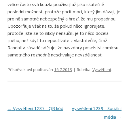
velice často svá kouzla používají až jako skutečně
poslední možnost, protože pocit moci, který jim dávají, je
pro ně samotné nebezpečný a hrozí, že mu propadnou.
Upozorňuje však na to, že pokud něco ignorujete,
protože jste se to nikdy nenaučili, je to něco docela
jiného, než když to nepoužíváte z vlastní vůle, čímž
Randall v zásadě sděluje, že navzdory poselství comicsu
samotného rozhodně neschvaluje nevzdělanost.
Příspěvek byl publikován
16.7.2013
| Rubrika:
Vysvětlení
.
Navigace
←
Vysvětlení 1237 - QR kód
Vysvětlení 1239 - Sociální
pro
média
→
příspěvky