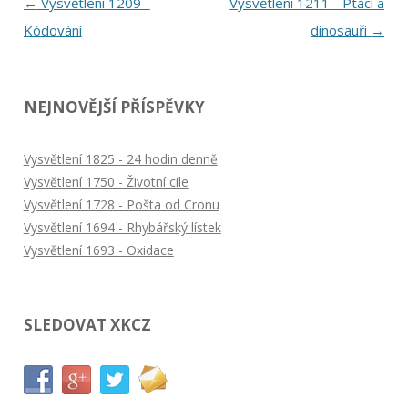
Navigace
←
Vysvětlení 1209 -
Vysvětlení 1211 - Ptáci a
pro
Kódování
dinosauři
→
příspěvky
NEJNOVĚJŠÍ PŘÍSPĚVKY
Vysvětlení 1825 - 24 hodin denně
Vysvětlení 1750 - Životní cíle
Vysvětlení 1728 - Pošta od Cronu
Vysvětlení 1694 - Rhybářský lístek
Vysvětlení 1693 - Oxidace
SLEDOVAT XKCZ