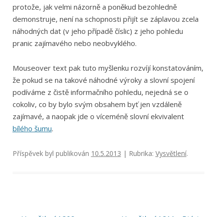
protože, jak velmi názorně a poněkud bezohledně
demonstruje, není na schopnosti přijít se záplavou zcela
náhodných dat (v jeho případě číslic) z jeho pohledu
pranic zajímavého nebo neobvyklého.
Mouseover text pak tuto myšlenku rozvíjí konstatováním,
že pokud se na takové náhodné výroky a slovní spojení
podíváme z čistě informačního pohledu, nejedná se o
cokoliv, co by bylo svým obsahem byť jen vzdáleně
zajímavé, a naopak jde o víceméně slovní ekvivalent
bílého šumu
.
Příspěvek byl publikován
10.5.2013
| Rubrika:
Vysvětlení
.