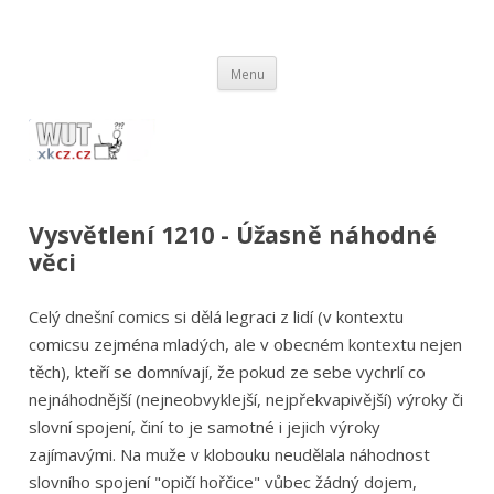
wut.xkcz.cz
Vysvětlení comicsů ze stránek xkcd.com / xkcz.cz
Přejít
Menu
k
obsahu
webu
Vysvětlení 1210 - Úžasně náhodné
věci
Celý dnešní comics si dělá legraci z lidí (v kontextu
comicsu zejména mladých, ale v obecném kontextu nejen
těch), kteří se domnívají, že pokud ze sebe vychrlí co
nejnáhodnější (nejneobvyklejší, nejpřekvapivější) výroky či
slovní spojení, činí to je samotné i jejich výroky
zajímavými. Na muže v klobouku neudělala náhodnost
slovního spojení "opičí hořčice" vůbec žádný dojem,