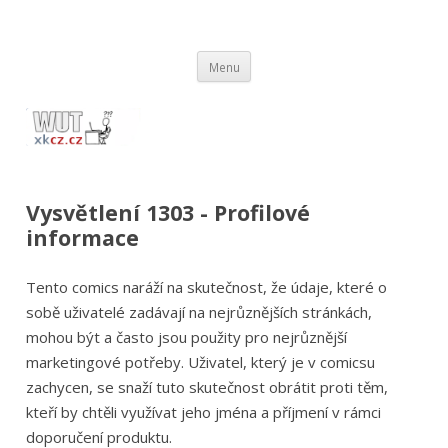
wut.xkcz.cz
Vysvětlení comicsů ze stránek xkcd.com / xkcz.cz
Přejít
Menu
k
obsahu
webu
Vysvětlení 1303 - Profilové
informace
Tento comics naráží na skutečnost, že údaje, které o
sobě uživatelé zadávají na nejrůznějších stránkách,
mohou být a často jsou použity pro nejrůznější
marketingové potřeby. Uživatel, který je v comicsu
zachycen, se snaží tuto skutečnost obrátit proti těm,
kteří by chtěli využívat jeho jména a příjmení v rámci
doporučení produktu.