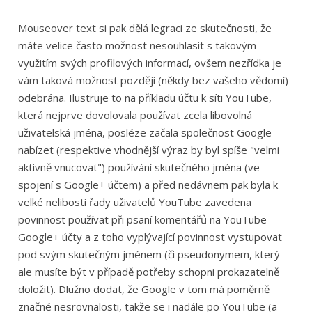
Mouseover text si pak dělá legraci ze skutečnosti, že
máte velice často možnost nesouhlasit s takovým
využitím svých profilových informací, ovšem nezřídka je
vám taková možnost později (někdy bez vašeho vědomí)
odebrána. Ilustruje to na příkladu účtu k síti YouTube,
která nejprve dovolovala používat zcela libovolná
uživatelská jména, posléze začala společnost Google
nabízet (respektive vhodnější výraz by byl spíše "velmi
aktivně vnucovat") používání skutečného jména (ve
spojení s Google+ účtem) a před nedávnem pak byla k
velké nelibosti řady uživatelů YouTube zavedena
povinnost používat při psaní komentářů na YouTube
Google+ účty a z toho vyplývající povinnost vystupovat
pod svým skutečným jménem (či pseudonymem, který
ale musíte být v případě potřeby schopni prokazatelně
doložit). Dlužno dodat, že Google v tom má poměrně
značné nesrovnalosti, takže se i nadále po YouTube (a