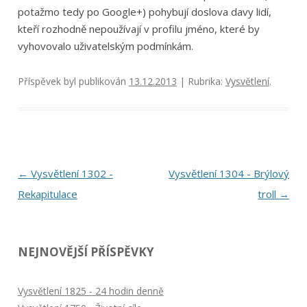
potažmo tedy po Google+) pohybují doslova davy lidí,
kteří rozhodně nepoužívají v profilu jméno, které by
vyhovovalo uživatelským podmínkám.
Příspěvek byl publikován
13.12.2013
| Rubrika:
Vysvětlení
.
Navigace
←
Vysvětlení 1302 -
Vysvětlení 1304 - Brýlový
pro
Rekapitulace
troll
→
příspěvky
NEJNOVĚJŠÍ PŘÍSPĚVKY
Vysvětlení 1825 - 24 hodin denně